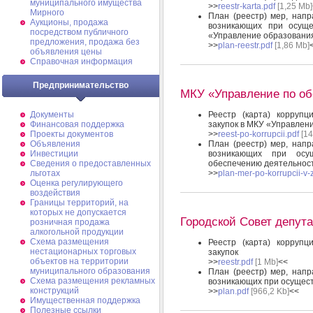
муниципального имущества
>>
reestr-karta.pdf
[1,25 Mb]
Мирного
План (реестр) мер, нап
Аукционы, продажа
возникающих при осуще
посредством публичного
«Управление образовани
предложения, продажа без
>>
plan-reestr.pdf
[1,86 Mb]
объявления цены
Справочная информация
Предпринимательство
МКУ «Управление по о
Реестр (карта) коррупц
Документы
закупок в МКУ «Управлен
Финансовая поддержка
>>
reest-po-korrupcii.pdf
[14
Проекты документов
План (реестр) мер, нап
Объявления
возникающих при осу
Инвестиции
обеспечению деятельно
Сведения о предоставленных
>>
plan-mer-po-korrupcii-v
льготах
Оценка регулирующего
воздействия
Границы территорий, на
которых не допускается
Городской Совет депут
розничная продажа
алкогольной продукции
Схема размещения
Реестр (карта) коррупц
нестационарных торговых
закупок
объектов на территории
>>
reestr.pdf
[1 Mb]
<<
муниципального образования
План (реестр) мер, нап
Схема размещения рекламных
возникающих при осущест
конструкций
>>
plan.pdf
[966,2 Kb]
<<
Имущественная поддержка
Полезные ссылки