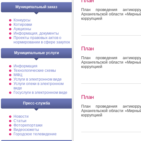
План
Муниципальный заказ
План проведения антикорр
Архангельской области «Мирны
коррупцией
Конкурсы
Котировки
Аукционы
Информация, документы
Проекты правовых актов о
нормировании в сфере закупок
План
Муниципальные услуги
План проведения антикорр
Архангельской области «Мирны
Информация
коррупцией
Технологические схемы
МФЦ
Услуги в электронном виде
Услуги опеки в электронном
виде
Госуслуги в электронном виде
План
Пресс-служба
План проведения антикорр
Архангельской области «Мирны
коррупцией
Новости
Статьи
Фоторепортажи
Видеосюжеты
Городское телевидение