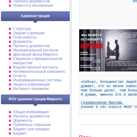
но
Проекты документов
Новости и объявления
Администрация
Структура
Задачи и функции
План работы
Документы
Проекты документов
Муниципальный контроль
Дорожный фонд Мирного
Cведения о муниципальном
имуществе
Ведомственный контроль
Антимонопольный комплаенс
Отчеты
Информационные системы
«Сейчас, большинство людей
Защита информации
думают, что их жизни завис
Интернет-приемная
Чем больше денег, тем боль
Я думаю, именно это и явля
ФЭУ администрации Мирного
Голованчиков Максим,
ученик 6 «А» класса МКОУ С
Общая информация
Проекты документов
Документы
Публичные слушания
Бюджет для граждан
Бюджет