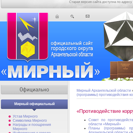
Старая версия сайта доступна по адресу
Мирный Архангельской области
(программы) противодействия к
Мирный официальный
«Противодействие кор
Устав Мирного
Совет по противодейств
Символика Мирного
области «Мирный»
Награды и поощрения
Планы (программы) пр
Мирного
Архангельской области 