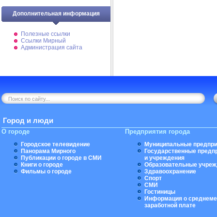
Дополнительная информация
Полезные ссылки
Ссылки Мирный
Администрация сайта
Город и люди
О городе
Предприятия города
Городское телевидение
Муниципальные предпри
Панорама Мирного
Государственные предп
Публикации о городе в СМИ
и учреждения
Книги о городе
Образовательные учреж
Фильмы о городе
Здравоохранение
Спорт
СМИ
Гостиницы
Информация о среднеме
заработной плате