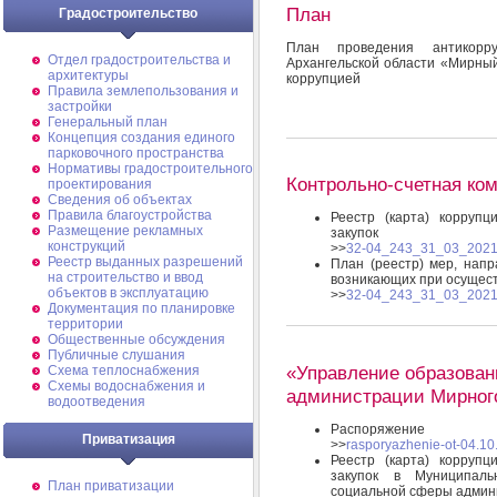
План
Градостроительство
План проведения антикорр
Отдел градостроительства и
Архангельской области «Мирны
архитектуры
коррупцией
Правила землепользования и
застройки
Генеральный план
Концепция создания единого
парковочного пространства
Нормативы градостроительного
Контрольно-счетная ко
проектирования
Сведения об объектах
Правила благоустройства
Реестр (карта) коррупц
Размещение рекламных
закупок
конструкций
>>
32-04_243_31_03_2021_
Реестр выданных разрешений
План (реестр) мер, нап
на строительство и ввод
возникающих при осущест
объектов в эксплуатацию
>>
32-04_243_31_03_2021_p
Документация по планировке
территории
Общественные обсуждения
Публичные слушания
«Управление образован
Схема теплоснабжения
Схемы водоснабжения и
администрации Мирног
водоотведения
Распоряжение
Приватизация
>>
rasporyazhenie-ot-04.10
Реестр (карта) коррупц
закупок в Муниципаль
План приватизации
социальной сферы админ