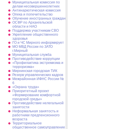
Муниципальная комиссия по
делам несовершеннолетних
Антинаркотическая комиссия
Опека и попечительство
Обучение иностранных граждан
ОСФР по Архангельской
области и НАО
Поддержка участникам СВО
Укрепление общественного
здоровья
ГО и ЧС Мирного информирует
МО МВД России по ЗАТО
г.Мирный
Муниципальная cлужба
Противодействие коррупции
«Профилактика экстремизма и
терроризма»
Мирнинская городская ТИК
Резерв управленческих кадров
Межрайонная ИФНС России №
6
«Охрана труда»
Приоритетный проект
«Формирование комфортной
городской среды»
Противодействие нелегальной
занятости
Неформальная занятость и
работники предпенсионного
возраста
Территориальное
общественное самоуправление