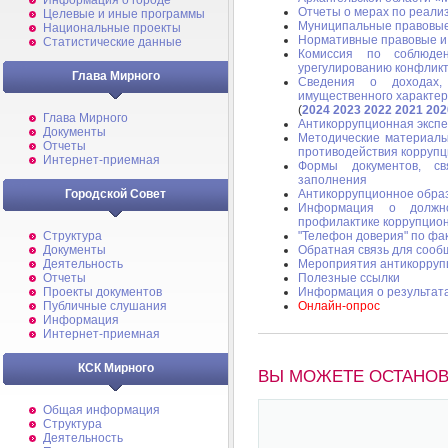
Информация о городе
Отчеты о мерах по реали
Целевые и иные программы
Муниципальные правовые
Национальные проекты
Нормативные правовые и 
Статистические данные
Комиссия по соблюде
урегулированию конфликт
Глава Мирного
Сведения о доходах,
имущественного характе
(
2024
2023
2022
2021
202
Глава Мирного
Антикоррупционная эксп
Документы
Методические материалы
Отчеты
противодействия коррупц
Интернет-приемная
Формы документов, св
заполнения
Городской Совет
Антикоррупционное обра
Информация о должно
профилактике коррупцио
Структура
"Телефон доверия" по фа
Документы
Обратная связь для сооб
Деятельность
Мероприятия антикорруп
Отчеты
Полезные ссылки
Проекты документов
Информация о результат
Публичные слушания
Онлайн-опрос
Информация
Интернет-приемная
КСК Мирного
ВЫ МОЖЕТЕ ОСТАНОВ
Общая информация
Структура
Деятельность