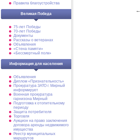
Правила благоустройства
Великая Победа
75-лет Победы
70-лет Победы
Документы
Рассказы о ветеранах
Объявления
«Стена памяти»
«Бессмертный полк»
Информация для населения
Объявления
Диплом «Признательность»
Прокуратура ЗАТО г. Мирный
информирует
Военная прокуратура
гарнизона Мирный
Подготовка к отопительному
периоду
Защита потребителя
Торговля
Аукцион на право заключения
договора аренды недвижимого
имущества
Реестр муниципальных
маршрутов