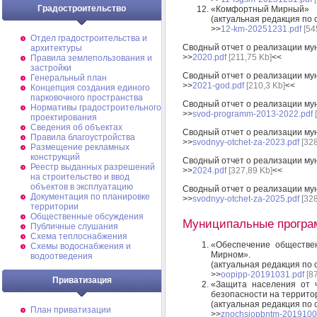
Градостроительство
«Комфортный Мирный»
(актуальная редакция по 
>>
12-km-20251231.pdf
[54
Отдел градостроительства и
Сводный отчет о реализации му
архитектуры
>>
2020.pdf
[211,75 Kb]
<<
Правила землепользования и
застройки
Сводный отчет о реализации му
Генеральный план
>>
2021-god.pdf
[210,3 Kb]
<<
Концепция создания единого
парковочного пространства
Сводный отчет о реализации му
Нормативы градостроительного
>>
svod-programm-2013-2022.pdf
[
проектирования
Сведения об объектах
Сводный отчет о реализации му
Правила благоустройства
>>
svodnyy-otchet-za-2023.pdf
[328
Размещение рекламных
конструкций
Сводный отчет о реализации му
Реестр выданных разрешений
>>
2024.pdf
[327,89 Kb]
<<
на строительство и ввод
объектов в эксплуатацию
Сводный отчет о реализации му
Документация по планировке
>>
svodnyy-otchet-za-2025.pdf
[328
территории
Общественные обсуждения
Муниципальные програм
Публичные слушания
Схема теплоснабжения
«Обеспечение обществен
Схемы водоснабжения и
Мирном».
водоотведения
(актуальная редакция по
>>
oopipp-20191031.pdf
[87
Приватизация
«Защита населения от 
безопасности на террито
(актуальная редакция по
План приватизации
>>
znochsiopbntm-2019100