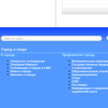
Город и люди
О городе
Предприятия города
Городское телевидение
Муниципальные предпри
Панорама Мирного
Государственные предп
Публикации о городе в СМИ
и учреждения
Книги о городе
Образовательные учреж
Фильмы о городе
Здравоохранение
Спорт
СМИ
Гостиницы
Информация о среднеме
заработной плате