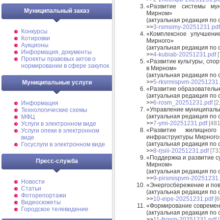
«Развитие системы му
Муниципальный заказ
Мирном»
(актуальная редакция по 
>>
3-rsmsimy-20251231.pdf
Конкурсы
«Комплексное улучшение
Котировки
Мирного»
Аукционы
(актуальная редакция по 
Информация, документы
>>
4-kubiab-20251231.pdf
[
Проекты правовых актов о
«Развитие культуры, спо
нормировании в сфере закупок
в Мирном»
(актуальная редакция по 
>>
5-rksrmispvm-20251231.
Муниципальные услуги
«Развитие образователь
(актуальная редакция по 
>>
6-rosm_20251231.pdf
[2
Информация
«Управление муниципаль
Технологические схемы
(актуальная редакция по 
МФЦ
>>
7-ymi-20251231.pdf
[481
Услуги в электронном виде
«Развитие жилищного
Услуги опеки в электронном
инфраструктуры Мирного
виде
(актуальная редакция по 
Госуслуги в электронном виде
>>
8-rjsiii-20251231.pdf
[73
«Поддержка и развитие с
Пресс-служба
Мирном»
(актуальная редакция по 
>>
9-pirsmispvm-20251231.
Новости
«Энергосбережение и по
Статьи
(актуальная редакция по 
Фоторепортажи
>>
10-eipe-20251231.pdf
[6
Видеосюжеты
«Формирование современ
Городское телевидение
(актуальная редакция по 
>>
11-fsgsm-20251231.pdf
[