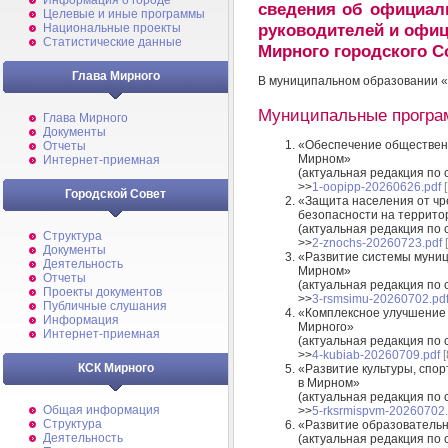
Информация о городе
сведения об официаль
Целевые и иные программы
руководителей и офи
Национальные проекты
Статистические данные
Мирного городского С
Глава Мирного
В муниципальном образовании 
Муниципальные програм
Глава Мирного
Документы
«Обеспечение общественн
Отчеты
Мирном»
Интернет-приемная
(актуальная редакция по 
>>
1-oopipp-20260626.pdf
[
Городской Совет
«Защита населения от чр
безопасности на террито
(актуальная редакция по 
Структура
>>
2-znochs-20260723.pdf
[
Документы
«Развитие системы муниц
Деятельность
Мирном»
Отчеты
(актуальная редакция по 
Проекты документов
>>
3-rsmsimu-20260702.pd
Публичные слушания
«Комплексное улучшение 
Информация
Мирного»
Интернет-приемная
(актуальная редакция по 
>>
4-kubiab-20260709.pdf
[
КСК Мирного
«Развитие культуры, спо
в Мирном»
(актуальная редакция по 
Общая информация
>>
5-rksrmispvm-20260702.
Структура
«Развитие образователь
Деятельность
(актуальная редакция по 