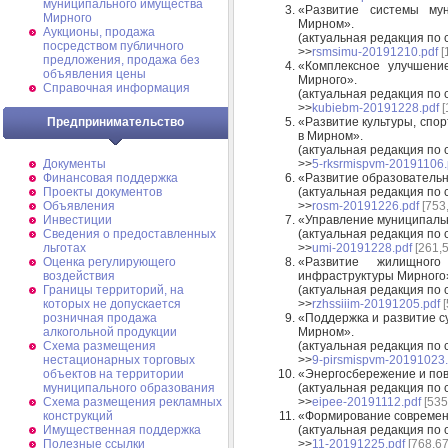
муниципального имущества
«Развитие системы му
Мирного
Мирном».
Аукционы, продажа
(актуальная редакция по
посредством публичного
>>
rsmsimu-20191210.pdf
[
предложения, продажа без
«Комплексное улучшение
объявления цены
Мирного».
Справочная информация
(актуальная редакция по
>>
kubiebm-20191228.pdf
[
«Развитие культуры, спо
Предпринимательство
в Мирном».
(актуальная редакция по
>>
5-rksrmispvm-20191106.
Документы
«Развитие образовательн
Финансовая поддержка
(актуальная редакция по
Проекты документов
>>
rosm-20191226.pdf
[753
Объявления
«Управление муниципаль
Инвестиции
(актуальная редакция по
Сведения о предоставленных
>>
umi-20191228.pdf
[261,5
льготах
«Развитие жилищного
Оценка регулирующего
инфраструктуры Мирного
воздействия
(актуальная редакция по 
Границы территорий, на
>>
rzhssiiim-20191205.pdf
[
которых не допускается
«Поддержка и развитие с
розничная продажа
Мирном».
алкогольной продукции
(актуальная редакция по 
Схема размещения
>>
9-pirsmispvm-20191023.
нестационарных торговых
«Энергосбережение и по
объектов на территории
(актуальная редакция по
муниципального образования
>>
eipee-20191112.pdf
[535
Схема размещения рекламных
«Формирование современн
конструкций
(актуальная редакция по
Имущественная поддержка
>>
11-20191225.pdf
[768,67
Полезные ссылки