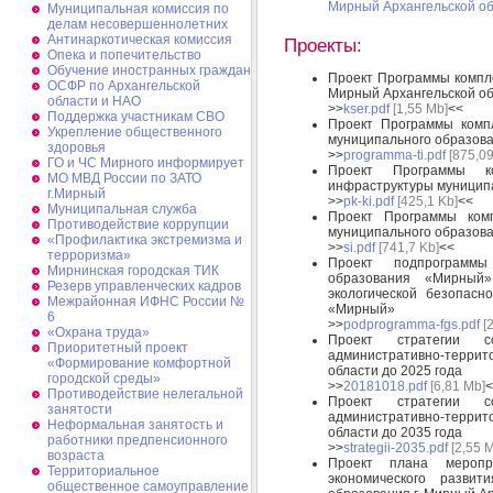
Мирный Архангельской об
Муниципальная комиссия по
делам несовершеннолетних
Антинаркотическая комиссия
Проекты:
Опека и попечительство
Обучение иностранных граждан
Проект Программы компле
ОСФР по Архангельской
Мирный Архангельской об
области и НАО
>>
kser.pdf
[1,55 Mb]
<<
Поддержка участникам СВО
Проект Программы компл
Укрепление общественного
муниципального образов
здоровья
>>
programma-ti.pdf
[875,09
ГО и ЧС Мирного информирует
Проект Программы ко
МО МВД России по ЗАТО
инфраструктуры муницип
г.Мирный
>>
pk-ki.pdf
[425,1 Kb]
<<
Муниципальная cлужба
Проект Программы комп
Противодействие коррупции
муниципального образов
«Профилактика экстремизма и
>>
si.pdf
[741,7 Kb]
<<
терроризма»
Проект подпрограммы
Мирнинская городская ТИК
образования «Мирный»
Резерв управленческих кадров
экологической безопасн
Межрайонная ИФНС России №
«Мирный»
6
>>
podprogramma-fgs.pdf
[2
«Охрана труда»
Проект стратегии соц
Приоритетный проект
административно-террит
«Формирование комфортной
области до 2025 года
городской среды»
>>
20181018.pdf
[6,81 Mb]
<
Противодействие нелегальной
Проект стратегии соц
занятости
административно-террит
Неформальная занятость и
области до 2035 года
работники предпенсионного
>>
strategii-2035.pdf
[2,55 
возраста
Проект плана меропр
Территориальное
экономического развити
общественное самоуправление