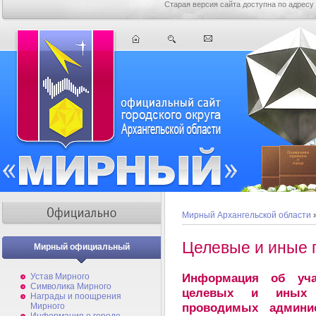
Старая версия сайта доступна по адресу
Мирный Архангельской области
»
Целевые и иные
Мирный официальный
Информация об уча
Устав Мирного
Символика Мирного
целевых и иных п
Награды и поощрения
проводимых админи
Мирного