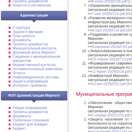
Проекты документов
>>
6-rosm-20260728.pdf
[1,
Новости и объявления
«Управление муниципаль
(актуальная редакция по 
>>
7-umi-20260714.pdf
[481
Администрация
«Развитие жилищного стр
инфраструктуры Мирного
(актуальная редакция по 
Структура
>>
8-rjsiii-20260714.pdf
[45
Задачи и функции
«Поддержка и развитие с
План работы
Мирном»
Документы
(актуальная редакция по 
Проекты документов
>>
9-pipsmisp-20260702.pd
Муниципальный контроль
«Энергосбережение и по
Дорожный фонд Мирного
(актуальная редакция по 
Cведения о муниципальном
>>
10-esipee-20260713.pdf
имуществе
«Формирование современ
Ведомственный контроль
(актуальная редакция по 
Антимонопольный комплаенс
>>
11-fsgsm-20260316.pdf
[
Отчеты
«Комфортный Мирный»
Информационные системы
(актуальная редакция по 
Защита информации
>>
12-km-20260701.pdf
[30
Интернет-приемная
Муниципальные програм
ФЭУ администрации Мирного
«Обеспечение обществен
Мирном»
Общая информация
(актуальная редакция по 
Проекты документов
>>
1-oopipp-20251231.pdf
[
Документы
«Защита населения от 
Публичные слушания
безопасности на террито
Бюджет для граждан
(актуальная редакция по 
Бюджет
>>
2-znochipb-20251231.pd