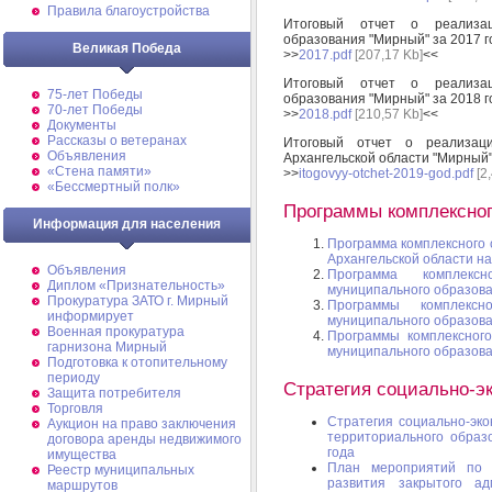
Правила благоустройства
Итоговый отчет о реализац
образования "Мирный" за 2017 г
Великая Победа
>>
2017.pdf
[207,17 Kb]
<<
Итоговый отчет о реализац
75-лет Победы
образования "Мирный" за 2018 г
70-лет Победы
>>
2018.pdf
[210,57 Kb]
<<
Документы
Рассказы о ветеранах
Итоговый отчет о реализаци
Объявления
Архангельской области "Мирный"
«Стена памяти»
>>
itogovyy-otchet-2019-god.pdf
[2
«Бессмертный полк»
Программы комплексног
Информация для населения
Программа комплексного 
Архангельской области на
Объявления
Программа комплексн
Диплом «Признательность»
муниципального образов
Прокуратура ЗАТО г. Мирный
Программы комплексн
информирует
муниципального образов
Военная прокуратура
Программы комплексного
гарнизона Мирный
муниципального образов
Подготовка к отопительному
периоду
Стратегия социально-эк
Защита потребителя
Торговля
Стратегия социально-эко
Аукцион на право заключения
территориального образ
договора аренды недвижимого
года
имущества
План мероприятий по р
Реестр муниципальных
развития закрытого адм
маршрутов