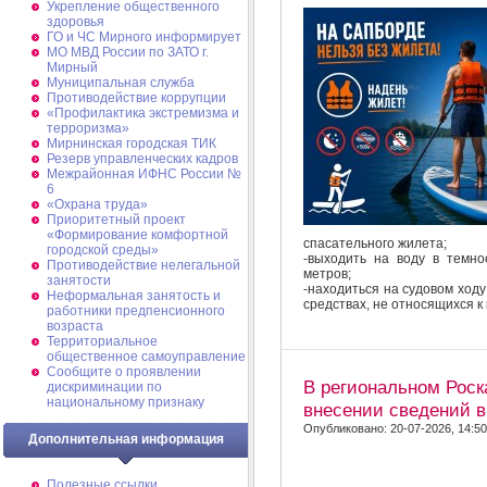
Укрепление общественного
здоровья
ГО и ЧС Мирного информирует
МО МВД России по ЗАТО г.
Мирный
Муниципальная cлужба
Противодействие коррупции
«Профилактика экстремизма и
терроризма»
Мирнинская городская ТИК
Резерв управленческих кадров
Межрайонная ИФНС России №
6
«Охрана труда»
Приоритетный проект
«Формирование комфортной
спасательного жилета;
городской среды»
-выходить на воду в темн
Противодействие нелегальной
метров;
занятости
-находиться на судовом ходу
Неформальная занятость и
средствах, не относящихся к
работники предпенсионного
возраста
Территориальное
общественное самоуправление
Сообщите о проявлении
В региональном Роск
дискриминации по
национальному признаку
внесении сведений в
Опубликовано: 20-07-2026, 14:50
Дополнительная информация
Полезные ссылки