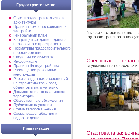
Градостроительство
Отдел градостроительства и
архитектуры
Правила землепользования и
застройки
близости строительство 
Генеральный план
грузового транспорта послуж
Концепция создания единого
парковочного пространства
Нормативы градостроительного
проектирования
Сведения об объектах
Свет погас — тепло 
Информация
Правила благоустройства
Опубликовано: 24-07-2026, 08:51
Размещение рекламных
конструкций
Реестр выданных разрешений
на строительство и ввод
объектов в эксплуатацию
Документация по планировке
территории
Общественные обсуждения
Публичные слушания
Схема теплоснабжения
Схемы водоснабжения и
водоотведения
Приватизация
Стартовала заявочна