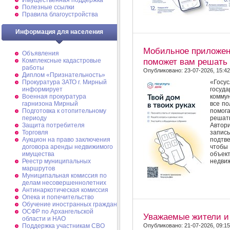
Имущественная поддержка
Полезные ссылки
Правила благоустройства
Информация для населения
Мобильное приложен
Объявления
поможет вам решать
Комплексные кадастровые
работы
Опубликовано: 23-07-2026, 15:42
Диплом «Признательность»
Прокуратура ЗАТО г. Мирный
«Госу
информирует
госуд
Военная прокуратура
коммун
гарнизона Мирный
все по
Подготовка к отопительному
помога
периоду
решат
Защита потребителя
Автор
Торговля
запис
Аукцион на право заключения
подтве
договора аренды недвижимого
чтоб
имущества
объе
Реестр муниципальных
недвиж
маршрутов
Муниципальная комиссия по
делам несовершеннолетних
Антинаркотическая комиссия
Опека и попечительство
Обучение иностранных граждан
ОСФР по Архангельской
Уважаемые жители и 
области и НАО
Поддержка участникам СВО
Опубликовано: 21-07-2026, 09:15