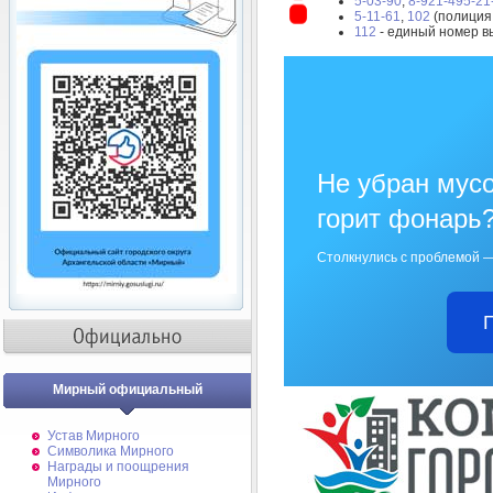
5-03-90
,
8-921-495-21
5-11-61
,
102
(полиция,
112
- единый номер в
Не убран мусо
горит фонарь
Столкнулись с проблемой —
Мирный официальный
Устав Мирного
Символика Мирного
Награды и поощрения
Мирного