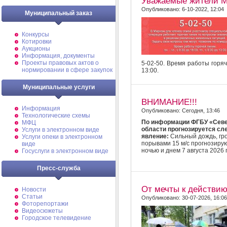
Уважаемые жители М
Опубликовано: 6-10-2022, 12:04
Муниципальный заказ
Конкурсы
Котировки
Аукционы
Информация, документы
Проекты правовых актов о
5-02-50. Время работы горячей
нормировании в сфере закупок
13:00.
Муниципальные услуги
ВНИМАНИЕ!!!
Информация
Опубликовано: Сегодня, 13:46
Технологические схемы
По информации ФГБУ «Севе
МФЦ
области прогнозируется с
Услуги в электронном виде
явление:
Сильный дождь, гро
Услуги опеки в электронном
порывами 15 м/с прогнозирую
виде
ночью и днем 7 августа 2026 
Госуслуги в электронном виде
Пресс-служба
От мечты к действи
Новости
Статьи
Опубликовано: 30-07-2026, 16:06
Фоторепортажи
Видеосюжеты
Городское телевидение