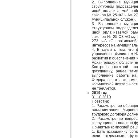
2. Выполнение муници
структурном подразделе
иной оплачиваемой раб
законов № 25-ФЗ и № 273
муниципальной службе».
3. Выполнение муници
структурном подразделе
иной оплачиваемой раб
законов № 25-ФЗ «О мун
273- ФЗ «О противодейс
интересов на муниципаль
4. В связи с тем, что 
управлению Филиалом № 
развития и обеспечения 
Архангельской области н
Контрольно-счетной к
гражданину, ранее зам
выполнение работы на
Федерального автономн
космической деятельност
не требуется.
2019 год
31.10.2019
Повестка:
1. Рассмотрение обращен
администрации Мирног
трудового договора должн
2. Рассмотрение вопрос
коррупционно-опасных фу
Принятые комиссией реш
1. Дать гражданину сог
если отдельные функц