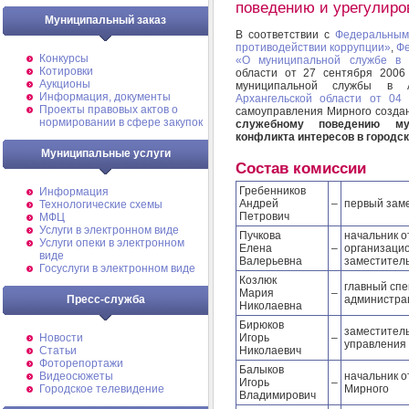
поведению и урегулиро
Муниципальный заказ
В соответствии с
Федеральным
противодействии коррупции»
,
Фе
Конкурсы
«О муниципальной службе в 
Котировки
области от 27 сентября 2006
Аукционы
муниципальной службы в А
Информация, документы
Архангельской области от 04
Проекты правовых актов о
самоуправления Мирного созда
нормировании в сфере закупок
служебному поведению му
конфликта интересов в городс
Муниципальные услуги
Состав комиссии
Гребенников
Информация
Андрей
–
первый заме
Технологические схемы
Петрович
МФЦ
Услуги в электронном виде
Пучкова
начальник о
Услуги опеки в электронном
Елена
–
организаци
виде
Валерьевна
заместител
Госуслуги в электронном виде
Козлюк
главный спе
Мария
–
Пресс-служба
администрац
Николаевна
Бирюков
заместитель
Новости
Игорь
–
управления
Статьи
Николаевич
Фоторепортажи
Балыков
Видеосюжеты
начальник о
Игорь
–
Городское телевидение
Мирного
Владимирович