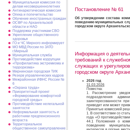
Муниципальная комиссия по
делам несовершеннолетних
Постановление № 61
Антинаркотическая комиссия
Опека и попечительство
Об утверждении состава ком
Обучение иностранных граждан
поведению муниципальных слу
ОСФР по Архангельской
городском округе Архангельск
области и НАО
Поддержка участникам СВО
Укрепление общественного
здоровья
ГО и ЧС Мирного информирует
МО МВД России по ЗАТО
г.Мирный
Информация о деятель
Муниципальная cлужба
требований к служебн
Противодействие коррупции
«Профилактика экстремизма и
служащих и урегулиров
терроризма»
городском округе Арха
Мирнинская городская ТИК
Резерв управленческих кадров
Межрайонная ИФНС России №
2026 год
6
31.03.2026
«Охрана труда»
Повестка:
Приоритетный проект
1. Рассмотрение уведо
«Формирование комфортной
подразделения админ
городской среды»
заинтересованности при
Противодействие нелегальной
приводит или может приве
занятости
Принятые комиссией реш
Неформальная занятость и
1. В соответствии со ста
работники предпенсионного
года «О противодействии
возраста
44.1 Положения о коми
Территориальное
поведению муниципал
общественное самоуправление
интересов в органе мест