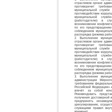
отраслевом органе адми
противоречит требо
муниципальной служб
противодействии коррупц
муниципальной службе
(работодателю) в сл
возникновении конфликт
по его предотвращению 
соблюдением муниципал
распорядка (режима рабо
2. Выполнение муници
отраслевом органе адми
противоречит требо
муниципальной служб
противодействии коррупц
муниципальной службе
(работодателю) в сл
возникновении конфликт
по его предотвращению 
соблюдением муниципал
распорядка (режима рабо
3. Выполнение муници
администрации Мирног
требованиям федеральн
Российской Федерации» 
влечёт за собой конф
Рекомендовать предст
получения достоверной 
предпринять незамед
урегулированию, осущес
служащими правил внутр
времени).