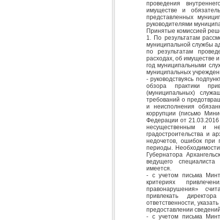
проведения внутреннег
имуществе и обязатель
представленных муници
руководителями муницип
Принятые комиссией реш
1. По результатам расс
муниципальной службы а
по результатам провед
расходах, об имуществе и
год муниципальными слу
муниципальных учрежден
- руководствуясь подпун
обзора практики прив
(муниципальных) служа
требований о предотвращ
и неисполнения обязанн
коррупции (письмо Мини
Федерации от 21.03.2016
несущественным и не
градостроительства и ар
недочетов, ошибок при 
периоды. Необходимости 
Губернатора Архангельс
ведущего специалиста 
имеется.
- с учетом письма Минт
критериях привлече
правонарушения» счит
привлекать директо
ответственности, указать
предоставлении сведений
- с учетом письма Минт