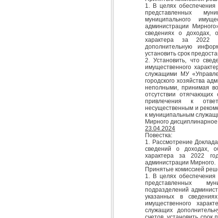
1. В целях обеспечения
представленных мун
муниципального имуще
администрации Мирного»
сведениях о доходах, 
характера за 2022 г
дополнительную инфор
установить срок предоста
2. Установить, что све
имущественного характе
служащими МУ «Управлен
городского хозяйства ад
неполными, принимая во
отсутствии отягчающих 
привлечения к ответ
несущественным и реком
к муниципальным служащ
Мирного дисциплинарное 
23.04.2024
Повестка:
1. Рассмотрение Доклада
сведений о доходах, о
характера за 2022 го
администрации Мирного.
Принятые комиссией реш
1. В целях обеспечения
представленных мун
подразделений админист
указанных в сведения
имущественного характ
служащих дополнительн
счетов, установить срок 