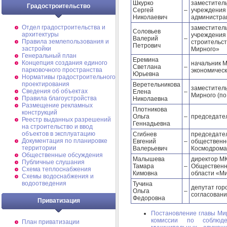
Шкурко
заместитель
Градостроительство
Сергей
–
учреждения
Николаевич
администра
Отдел градостроительства и
заместитель
Соловьев
архитектуры
учреждения
Валерий
–
Правила землепользования и
строительст
Петрович
застройки
Мирного»
Генеральный план
Еремина
Концепция создания единого
начальник 
Светлана
–
парковочного пространства
экономичес
Юрьевна
Нормативы градостроительного
проектирования
Веретельникова
заместитель
Сведения об объектах
Елена
–
Мирного (по
Правила благоустройства
Николаевна
Размещение рекламных
Плотникова
конструкций
Ольга
–
председател
Реестр выданных разрешений
Геннадьевна
на строительство и ввод
объектов в эксплуатацию
Сгибнев
председате
Документация по планировке
Евгений
–
общественн
территории
Валерьевич
Космодрома
Общественные обсуждения
Малышева
директор М
Публичные слушания
Тамара
–
Общественн
Схема теплоснабжения
Кимовна
области «М
Схемы водоснабжения и
водоотведения
Тучина
депутат гор
Ольга
–
согласован
Федоровна
Приватизация
Постановление главы Мир
комиссии по соблюд
План приватизации