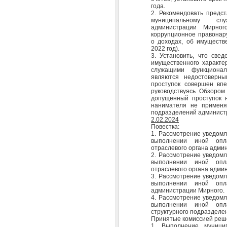
года.
2. Рекомендовать предс
муниципальному слу
администрации Мирног
коррупционное правонар
о доходах, об имуществ
2022 год).
3. Установить, что све
имущественного характе
служащими функционал
являются недостоверн
проступок совершен впе
руководствуясь Обзором 
допущенный проступок 
нанимателя не применя
подразделений админист
2.02.2024
Повестка:
1. Рассмотрение уведомл
выполнении иной опл
отраслевого органа адми
2. Рассмотрение уведомл
выполнении иной опл
отраслевого органа адми
3. Рассмотрение уведомл
выполнении иной опл
администрации Мирного.
4. Рассмотрение уведомл
выполнении иной опл
структурного подразделе
Принятые комиссией реш
1. Выполнение муници