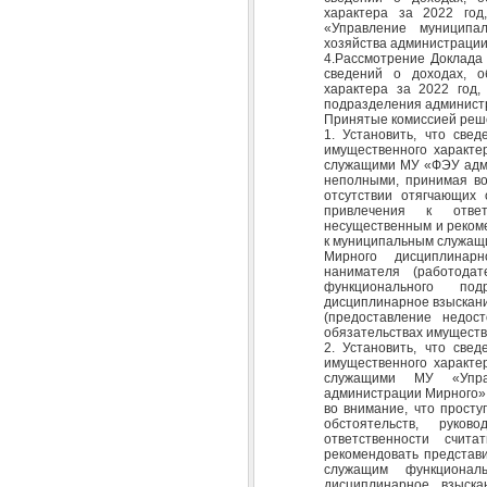
характера за 2022 год
«Управление муниципал
хозяйства администрации
4.Рассмотрение Доклада 
сведений о доходах, о
характера за 2022 год,
подразделения админист
Принятые комиссией реш
1. Установить, что све
имущественного характе
служащими МУ «ФЭУ адми
неполными, принимая во
отсутствии отягчающих 
привлечения к ответ
несущественным и реком
к муниципальным служащ
Мирного дисциплинарн
нанимателя (работода
функционального по
дисциплинарное взыскан
(предоставление недос
обязательствах имуществе
2. Установить, что све
имущественного характе
служащими МУ «Упра
администрации Мирного»
во внимание, что просту
обстоятельств, руков
ответственности счит
рекомендовать представ
служащим функционал
дисциплинарное взыска