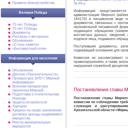
Правила благоустройства
№ 89-у
.
Информация представляетс
Великая Победа
администрации Мирного (кабине
164170) в письменном виде 
документов, связанных с проти
75-лет Победы
произвольной письменной форм
70-лет Победы
подающего обращение (заявлен
Документы
контактных данных, сведений,
Рассказы о ветеранах
подписи лица, подавшего обраще
Объявления
«Стена памяти»
Поступившие документы, рег
«Бессмертный полк»
содержащей основания для пров
Комиссия не рассматривает с
Информация для населения
правонарушениях, а также анон
нарушения служебной дисципли
Объявления
Диплом «Признательность»
Прокуратура ЗАТО г. Мирный
информирует
Военная прокуратура
Постановление главы 
гарнизона Мирный
Подготовка к отопительному
Постановление главы Мирног
периоду
комиссии по соблюдению треб
Защита потребителя
служащих и урегулировани
Торговля
Архангельской области «Мирн
Аукцион на право заключения
договора аренды недвижимого
имущества
Реестр муниципальных
маршрутов