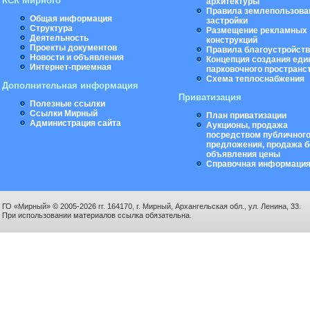
КСК Мирного
архитектуры
Правила землепользова
Общая информация
застройки
Структура
Размещение рекламных
Деятельность
конструкций
Проекты документов
Правила благоустройст
Новости и объявления
Концепция создания еди
Интернет-приемная
парковочного пространс
Схема теплоснабжения
Дополнительная информация
Приватизация
Полезные ссылки
Ссылки Мирный
План приватизации
Администрация сайта
Аукционы, продажа
посредством публичног
предложения, продажа б
объявления цены
Справочная информаци
ГО «Мирный» © 2005-2026 гг. 164170, г. Мирный, Архангельская обл., ул. Ленина, 33.
При использовании материалов ссылка обязательна.