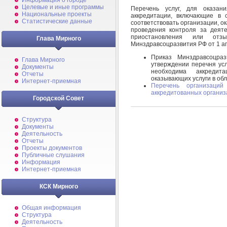
Информация о городе
Целевые и иные программы
Перечень услуг, для оказан
Национальные проекты
аккредитации, включающие в 
Статистические данные
соответствовать организации, о
проведения контроля за деяте
приостановления или отз
Глава Мирного
Минздравсоцразвития РФ от 1 ап
Приказ Минздравсоцра
Глава Мирного
утверждении перечня усл
Документы
необходима аккредит
Отчеты
оказывающих услуги в обл
Интернет-приемная
Перечень организаций
аккредитованных организ
Городской Совет
Структура
Документы
Деятельность
Отчеты
Проекты документов
Публичные слушания
Информация
Интернет-приемная
КСК Мирного
Общая информация
Структура
Деятельность