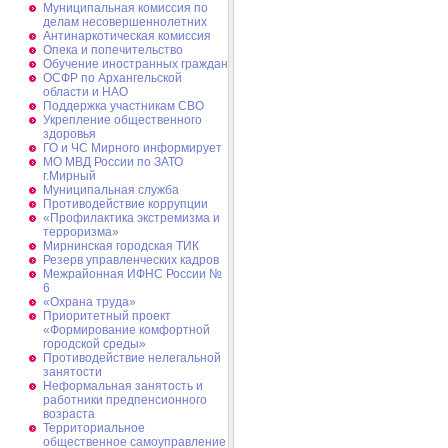
Муниципальная комиссия по
делам несовершеннолетних
Антинаркотическая комиссия
Опека и попечительство
Обучение иностранных граждан
ОСФР по Архангельской
области и НАО
Поддержка участникам СВО
Укрепление общественного
здоровья
ГО и ЧС Мирного информирует
МО МВД России по ЗАТО
г.Мирный
Муниципальная cлужба
Противодействие коррупции
«Профилактика экстремизма и
терроризма»
Мирнинская городская ТИК
Резерв управленческих кадров
Межрайонная ИФНС России №
6
«Охрана труда»
Приоритетный проект
«Формирование комфортной
городской среды»
Противодействие нелегальной
занятости
Неформальная занятость и
работники предпенсионного
возраста
Территориальное
общественное самоуправление