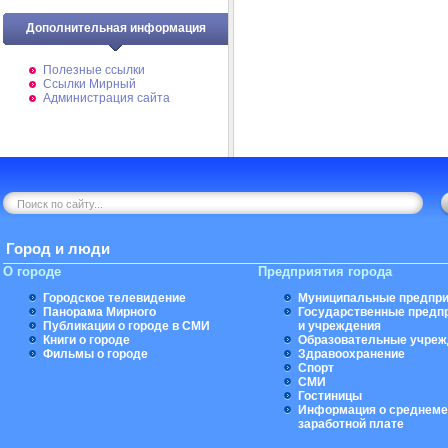
Дополнительная информация
Полезные ссылки
Ссылки Мирный
Администрация сайта
Город и люди
О городе
Предприятия города
Городское телевидение
Муниципальные предпри
Панорама Мирного
Государственные предп
Публикации о городе в СМИ
и учреждения
Книги о городе
Образовательные учреж
Фильмы о городе
Здравоохранение
Спорт
СМИ
Гостиницы
Информация о среднеме
заработной плате