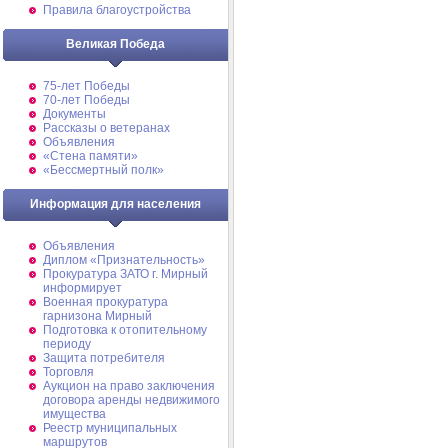
Правила благоустройства
Великая Победа
75-лет Победы
70-лет Победы
Документы
Рассказы о ветеранах
Объявления
«Стена памяти»
«Бессмертный полк»
Информация для населения
Объявления
Диплом «Признательность»
Прокуратура ЗАТО г. Мирный
информирует
Военная прокуратура
гарнизона Мирный
Подготовка к отопительному
периоду
Защита потребителя
Торговля
Аукцион на право заключения
договора аренды недвижимого
имущества
Реестр муниципальных
маршрутов