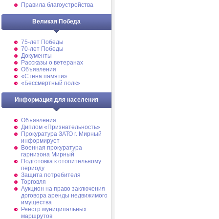
Правила благоустройства
Великая Победа
75-лет Победы
70-лет Победы
Документы
Рассказы о ветеранах
Объявления
«Стена памяти»
«Бессмертный полк»
Информация для населения
Объявления
Диплом «Признательность»
Прокуратура ЗАТО г. Мирный
информирует
Военная прокуратура
гарнизона Мирный
Подготовка к отопительному
периоду
Защита потребителя
Торговля
Аукцион на право заключения
договора аренды недвижимого
имущества
Реестр муниципальных
маршрутов