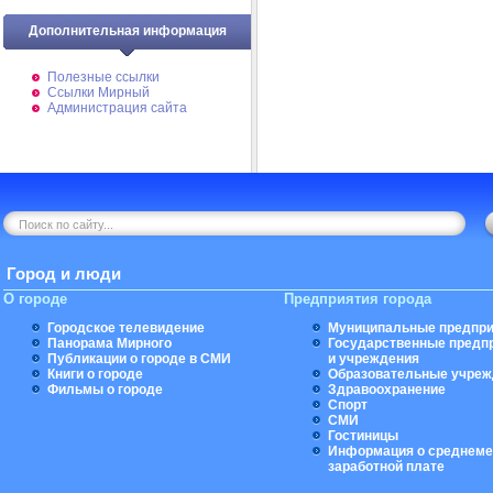
Дополнительная информация
Полезные ссылки
Ссылки Мирный
Администрация сайта
Город и люди
О городе
Предприятия города
Городское телевидение
Муниципальные предпри
Панорама Мирного
Государственные предп
Публикации о городе в СМИ
и учреждения
Книги о городе
Образовательные учреж
Фильмы о городе
Здравоохранение
Спорт
СМИ
Гостиницы
Информация о среднеме
заработной плате