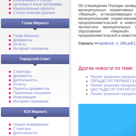
Информация о городе
Целевые и иные программы
Об утверждении Порядка провед
Национальные проекты
муниципальных нормативных
Статистические данные
«Мирный», устанавливающих 
муниципальными нормативными
предпринимательской и инвес
Глава Мирного
экспертизы муниципальных 
образования «Мирный», 
предпринимательской и инвести
Глава Мирного
Документы
Скачать >>
rgsdm16_n_208.pdf
[
Отчеты
Интернет-приемная
Городской Совет
Другие новости по теме:
Структура
Документы
Проект решения городско
Деятельность
ПЯТЬДЕСЯТ ПЕРВАЯ СЕ
Отчеты
Проект решения городско
Проекты документов
ШЕСТЬДЕСЯТ ПЯТАЯ СЕ
Публичные слушания
Проект решения городско
Информация
Интернет-приемная
КСК Мирного
Общая информация
Структура
Деятельность