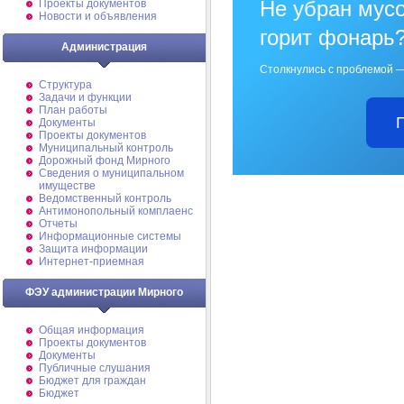
Не убран мусо
Проекты документов
Новости и объявления
горит фонарь
Администрация
Столкнулись с проблемой —
Структура
Задачи и функции
План работы
Документы
Проекты документов
Муниципальный контроль
Дорожный фонд Мирного
Cведения о муниципальном
имуществе
Ведомственный контроль
Антимонопольный комплаенс
Отчеты
Информационные системы
Защита информации
Интернет-приемная
ФЭУ администрации Мирного
Общая информация
Проекты документов
Документы
Публичные слушания
Бюджет для граждан
Бюджет