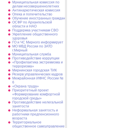
Муниципальная комиссия по
делам несовершеннолетних
Антинаркотическая комиссия
Опека и попечительство
Обучение иностранных граждан
ОСФР по Архангельской
области и НАО
Поддержка участникам СВО
Укрепление общественного
здоровья
ГО и ЧС Мирного информирует
МО МВД России по ЗАТО
г.Мирный
Муниципальная cлужба
Противодействие коррупции
«Профилактика экстремизма и
терроризма»
Мирнинская городская ТИК
Резерв управленческих кадров
Межрайонная ИФНС России №
6
«Охрана труда»
Приоритетный проект
«Формирование комфортной
городской среды»
Противодействие нелегальной
занятости
Неформальная занятость и
работники предпенсионного
возраста
Территориальное
общественное самоуправление