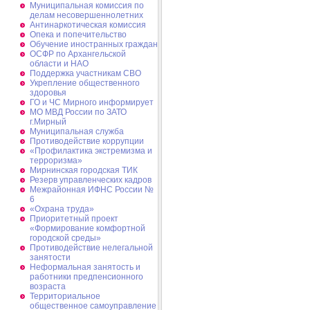
Муниципальная комиссия по
делам несовершеннолетних
Антинаркотическая комиссия
Опека и попечительство
Обучение иностранных граждан
ОСФР по Архангельской
области и НАО
Поддержка участникам СВО
Укрепление общественного
здоровья
ГО и ЧС Мирного информирует
МО МВД России по ЗАТО
г.Мирный
Муниципальная cлужба
Противодействие коррупции
«Профилактика экстремизма и
терроризма»
Мирнинская городская ТИК
Резерв управленческих кадров
Межрайонная ИФНС России №
6
«Охрана труда»
Приоритетный проект
«Формирование комфортной
городской среды»
Противодействие нелегальной
занятости
Неформальная занятость и
работники предпенсионного
возраста
Территориальное
общественное самоуправление