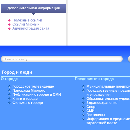
Дополнительная информация
Полезные ссылки
Ссылки Мирный
Администрация сайта
Город и люди
О городе
Предприятия города
Городское телевидение
Муниципальные предпри
Панорама Мирного
Государственные предп
Публикации о городе в СМИ
и учреждения
Книги о городе
Образовательные учреж
Фильмы о городе
Здравоохранение
Спорт
СМИ
Гостиницы
Информация о среднеме
заработной плате