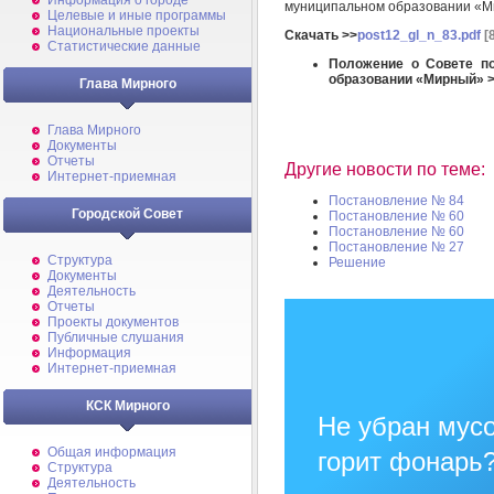
Информация о городе
муниципальном образовании «
Целевые и иные программы
Национальные проекты
Скачать >>
post12_gl_n_83.pdf
[
Статистические данные
Положение о Совете по
образовании «Мирный» 
Глава Мирного
Глава Мирного
Документы
Отчеты
Другие новости по теме:
Интернет-приемная
Постановление № 84
Городской Совет
Постановление № 60
Постановление № 60
Постановление № 27
Структура
Решение
Документы
Деятельность
Отчеты
Проекты документов
Публичные слушания
Информация
Интернет-приемная
КСК Мирного
Не убран мусо
Общая информация
горит фонарь
Структура
Деятельность