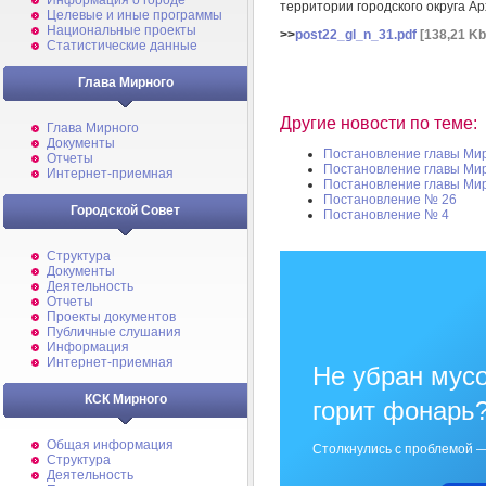
Информация о городе
территории городского округа А
Целевые и иные программы
Национальные проекты
>>
post22_gl_n_31.pdf
[138,21 Kb
Статистические данные
Глава Мирного
Другие новости по теме:
Глава Мирного
Документы
Постановление главы Ми
Отчеты
Постановление главы Ми
Интернет-приемная
Постановление главы Ми
Постановление № 26
Городской Совет
Постановление № 4
Структура
Документы
Деятельность
Отчеты
Проекты документов
Публичные слушания
Информация
Интернет-приемная
Не убран мусо
КСК Мирного
горит фонарь
Общая информация
Столкнулись с проблемой —
Структура
Деятельность