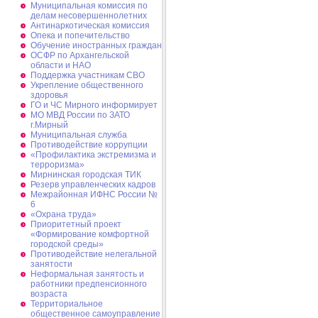
Муниципальная комиссия по
делам несовершеннолетних
Антинаркотическая комиссия
Опека и попечительство
Обучение иностранных граждан
ОСФР по Архангельской
области и НАО
Поддержка участникам СВО
Укрепление общественного
здоровья
ГО и ЧС Мирного информирует
МО МВД России по ЗАТО
г.Мирный
Муниципальная cлужба
Противодействие коррупции
«Профилактика экстремизма и
терроризма»
Мирнинская городская ТИК
Резерв управленческих кадров
Межрайонная ИФНС России №
6
«Охрана труда»
Приоритетный проект
«Формирование комфортной
городской среды»
Противодействие нелегальной
занятости
Неформальная занятость и
работники предпенсионного
возраста
Территориальное
общественное самоуправление