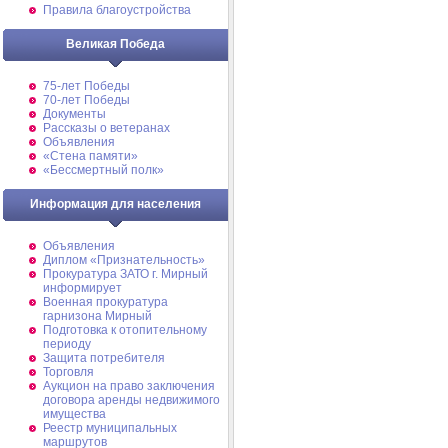
Правила благоустройства
Великая Победа
75-лет Победы
70-лет Победы
Документы
Рассказы о ветеранах
Объявления
«Стена памяти»
«Бессмертный полк»
Информация для населения
Объявления
Диплом «Признательность»
Прокуратура ЗАТО г. Мирный
информирует
Военная прокуратура
гарнизона Мирный
Подготовка к отопительному
периоду
Защита потребителя
Торговля
Аукцион на право заключения
договора аренды недвижимого
имущества
Реестр муниципальных
маршрутов