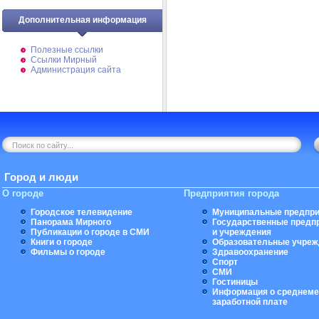
Дополнительная информация
Полезные ссылки
Ссылки Мирный
Администрация сайта
Город и люди
О городе
Предприятия города
Городское телевидение
Муниципальные предпри
Панорама Мирного
Государственные предп
Публикации о городе в СМИ
и учреждения
Книги о городе
Образовательные учреж
Фильмы о городе
Здравоохранение
Спорт
СМИ
Гостиницы
Информация о среднеме
заработной плате