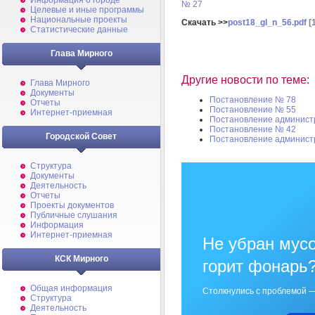
Информация о городе
№ 27
Целевые и иные программы
Национальные проекты
Скачать >>
post18_gl_n_56.pdf
[
Статистические данные
Глава Мирного
Другие новости по теме:
Глава Мирного
Документы
Постановление № 78
Отчеты
Постановление № 55
Интернет-приемная
Постановление админист
Постановление № 42
Городской Совет
Постановление админист
Структура
Документы
Деятельность
Отчеты
Проекты документов
Публичные слушания
Информация
Интернет-приемная
Не убран мусо
КСК Мирного
горит фонарь
Общая информация
Столкнулись с проблемой —
Структура
Деятельность