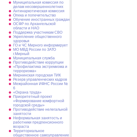
Муниципальная комиссия по
делам несовершеннолетних
Антинаркотическая комиссия
Опека и попечительство
Обучение иностранных граждан
ОСФР по Архангельской
области и НАО
Поддержка участникам СВО
Укрепление общественного
здоровья
ГО и ЧС Мирного информирует
МО МВД России по ЗАТО
г.Мирный
Муниципальная cлужба
Противодействие коррупции
«Профилактика экстремизма и
терроризма»
Мирнинская городская ТИК
Резерв управленческих кадров
Межрайонная ИФНС России №
6
«Охрана труда»
Приоритетный проект
«Формирование комфортной
городской среды»
Противодействие нелегальной
занятости
Неформальная занятость и
работники предпенсионного
возраста
Территориальное
общественное самоуправление