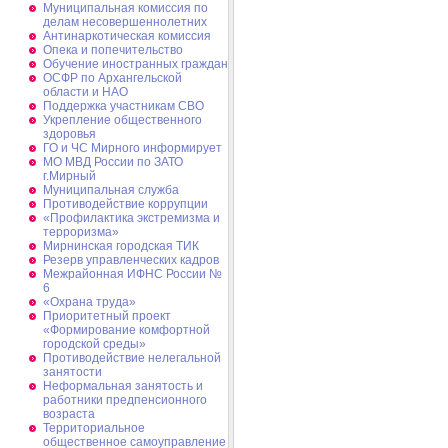
Муниципальная комиссия по
делам несовершеннолетних
Антинаркотическая комиссия
Опека и попечительство
Обучение иностранных граждан
ОСФР по Архангельской
области и НАО
Поддержка участникам СВО
Укрепление общественного
здоровья
ГО и ЧС Мирного информирует
МО МВД России по ЗАТО
г.Мирный
Муниципальная cлужба
Противодействие коррупции
«Профилактика экстремизма и
терроризма»
Мирнинская городская ТИК
Резерв управленческих кадров
Межрайонная ИФНС России №
6
«Охрана труда»
Приоритетный проект
«Формирование комфортной
городской среды»
Противодействие нелегальной
занятости
Неформальная занятость и
работники предпенсионного
возраста
Территориальное
общественное самоуправление