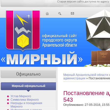
Старая версия сайта доступна по адресу
Мирный Архангельской области
администрации
» Постановлени
Мирный официальный
Постановление 
Устав Мирного
543
Символика Мирного
Награды и поощрения
Опубликовано: 27-05-2016, 15:55
Мирного