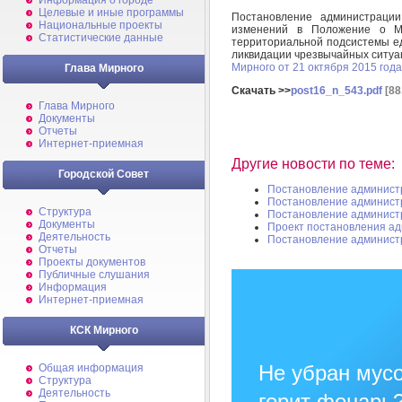
Информация о городе
Целевые и иные программы
Постановление администрац
Национальные проекты
изменений в Положение о Ми
Статистические данные
территориальной подсистемы е
ликвидации чрезвычайных ситуа
Мирного от 21 октября 2015 год
Глава Мирного
Скачать >>
post16_n_543.pdf
[88
Глава Мирного
Документы
Отчеты
Интернет-приемная
Другие новости по теме:
Городской Совет
Постановление админист
Постановление админист
Структура
Постановление админист
Документы
Проект постановления а
Деятельность
Постановление админист
Отчеты
Проекты документов
Публичные слушания
Информация
Интернет-приемная
КСК Мирного
Не убран мусо
Общая информация
Структура
Деятельность
горит фонарь