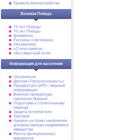
Правила благоустройства
Великая Победа
75-лет Победы
70-лет Победы
Документы
Рассказы о ветеранах
Объявления
«Стена памяти»
«Бессмертный полк»
Информация для населения
Объявления
Диплом «Признательность»
Прокуратура ЗАТО г. Мирный
информирует
Военная прокуратура
гарнизона Мирный
Подготовка к отопительному
периоду
Защита потребителя
Торговля
Аукцион на право заключения
договора аренды недвижимого
имущества
Реестр муниципальных
маршрутов