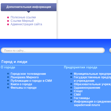
Дополнительная информация
Полезные ссылки
Ссылки Мирный
Администрация сайта
Город и люди
О городе
Предприятия города
Городское телевидение
Муниципальные предпри
Панорама Мирного
Государственные предп
Публикации о городе в СМИ
и учреждения
Книги о городе
Образовательные учреж
Фильмы о городе
Здравоохранение
Спорт
СМИ
Гостиницы
Информация о среднеме
заработной плате