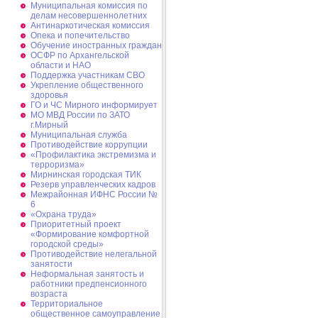
Муниципальная комиссия по
делам несовершеннолетних
Антинаркотическая комиссия
Опека и попечительство
Обучение иностранных граждан
ОСФР по Архангельской
области и НАО
Поддержка участникам СВО
Укрепление общественного
здоровья
ГО и ЧС Мирного информирует
МО МВД России по ЗАТО
г.Мирный
Муниципальная cлужба
Противодействие коррупции
«Профилактика экстремизма и
терроризма»
Мирнинская городская ТИК
Резерв управленческих кадров
Межрайонная ИФНС России №
6
«Охрана труда»
Приоритетный проект
«Формирование комфортной
городской среды»
Противодействие нелегальной
занятости
Неформальная занятость и
работники предпенсионного
возраста
Территориальное
общественное самоуправление