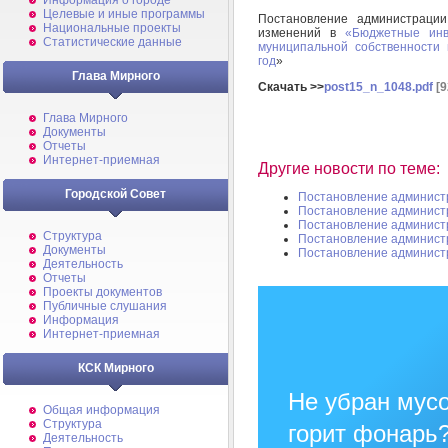
Информация о городе
Целевые и иные программы
Постановление администраци
Национальные проекты
изменений в
«Бюджетные инв
Статистические данные
муниципальной собственности
год
»
Глава Мирного
Скачать >>
post15_n_1048.pdf
[9
Глава Мирного
Документы
Отчеты
Интернет-приемная
Другие новости по теме:
Городской Совет
Постановление админист
Постановление админист
Постановление админист
Структура
Постановление админист
Документы
Постановление админист
Деятельность
Отчеты
Проекты документов
Публичные слушания
Информация
Интернет-приемная
КСК Мирного
Не убран мусо
Общая информация
Структура
горит фонарь
Деятельность