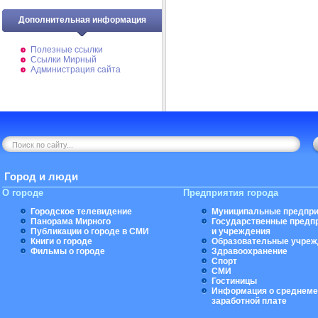
Дополнительная информация
Полезные ссылки
Ссылки Мирный
Администрация сайта
Город и люди
О городе
Предприятия города
Городское телевидение
Муниципальные предпри
Панорама Мирного
Государственные предп
Публикации о городе в СМИ
и учреждения
Книги о городе
Образовательные учреж
Фильмы о городе
Здравоохранение
Спорт
СМИ
Гостиницы
Информация о среднеме
заработной плате