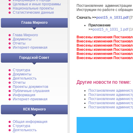
Информация о городе
Целевые и иные программы
Постановление администрации
Национальные проекты
Инструкции по работе с обраще
Статистические данные
Скачать >>
post15_n_1031.pdf
[7
Глава Мирного
Приложение
>>
post15_n_1031_1.pdf
[1
Глава Мирного
Внесены изменения Постановле
Документы
Внесены изменения Постановле
Отчеты
Внесены изменения Постановле
Интернет-приемная
Внесены изменения Постановле
Внесены изменения Постановле
Городской Совет
Внесены изменения Постановле
Структура
Документы
Деятельность
Другие новости по теме:
Отчеты
Проекты документов
Постановление админист
Публичные слушания
Постановление админист
Информация
Постановление админист
Интернет-приемная
Постановление админист
Постановление админист
КСК Мирного
Общая информация
Структура
Деятельность