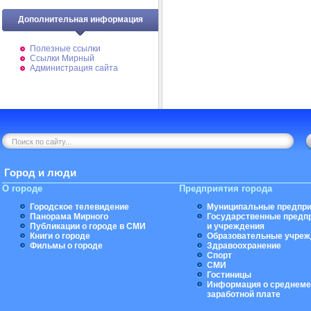
Дополнительная информация
Полезные ссылки
Ссылки Мирный
Администрация сайта
Город и люди
О городе
Предприятия города
Городское телевидение
Муниципальные предпри
Панорама Мирного
Государственные предп
Публикации о городе в СМИ
и учреждения
Книги о городе
Образовательные учреж
Фильмы о городе
Здравоохранение
Спорт
СМИ
Гостиницы
Информация о среднеме
заработной плате