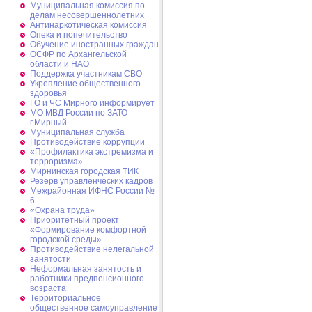
Муниципальная комиссия по
делам несовершеннолетних
Антинаркотическая комиссия
Опека и попечительство
Обучение иностранных граждан
ОСФР по Архангельской
области и НАО
Поддержка участникам СВО
Укрепление общественного
здоровья
ГО и ЧС Мирного информирует
МО МВД России по ЗАТО
г.Мирный
Муниципальная cлужба
Противодействие коррупции
«Профилактика экстремизма и
терроризма»
Мирнинская городская ТИК
Резерв управленческих кадров
Межрайонная ИФНС России №
6
«Охрана труда»
Приоритетный проект
«Формирование комфортной
городской среды»
Противодействие нелегальной
занятости
Неформальная занятость и
работники предпенсионного
возраста
Территориальное
общественное самоуправление