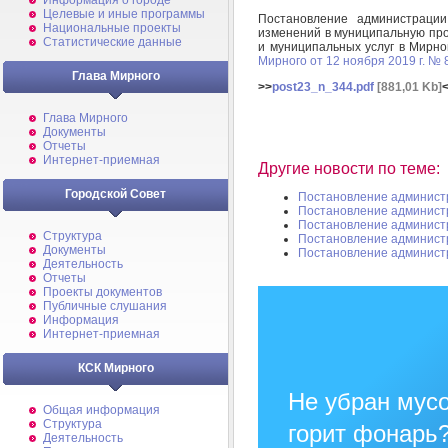
Информация о городе
Целевые и иные программы
Постановление администрац
Национальные проекты
изменений в муниципальную пр
Статистические данные
и муниципальных услуг в Мирн
Мирного от 12 ноября 2019 г. № 
Глава Мирного
>>
post23_n_344.pdf
[881,01 Kb]
Глава Мирного
Документы
Отчеты
Интернет-приемная
Другие новости по теме:
Городской Совет
Постановление админист
Постановление админист
Постановление админист
Структура
Постановление админист
Документы
Постановление админист
Деятельность
Отчеты
Проекты документов
Публичные слушания
Информация
Интернет-приемная
КСК Мирного
Не убран мусо
Общая информация
Структура
горит фонарь
Деятельность