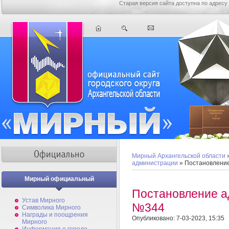
Старая версия сайта доступна по адресу
Мирный Архангельской области
администрации
» Постановлени
Мирный официальный
Постановление а
Устав Мирного
№344
Символика Мирного
Награды и поощрения
Опубликовано: 7-03-2023, 15:35
Мирного