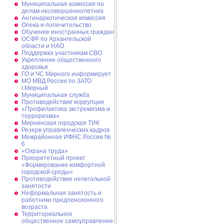
Муниципальная комиссия по
делам несовершеннолетних
Антинаркотическая комиссия
Опека и попечительство
Обучение иностранных граждан
ОСФР по Архангельской
области и НАО
Поддержка участникам СВО
Укрепление общественного
здоровья
ГО и ЧС Мирного информирует
МО МВД России по ЗАТО
г.Мирный
Муниципальная cлужба
Противодействие коррупции
«Профилактика экстремизма и
терроризма»
Мирнинская городская ТИК
Резерв управленческих кадров
Межрайонная ИФНС России №
6
«Охрана труда»
Приоритетный проект
«Формирование комфортной
городской среды»
Противодействие нелегальной
занятости
Неформальная занятость и
работники предпенсионного
возраста
Территориальное
общественное самоуправление