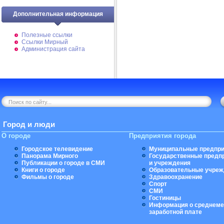
Дополнительная информация
Полезные ссылки
Ссылки Мирный
Администрация сайта
Город и люди
О городе
Предприятия города
Городское телевидение
Муниципальные предпри
Панорама Мирного
Государственные предп
Публикации о городе в СМИ
и учреждения
Книги о городе
Образовательные учреж
Фильмы о городе
Здравоохранение
Спорт
СМИ
Гостиницы
Информация о среднеме
заработной плате