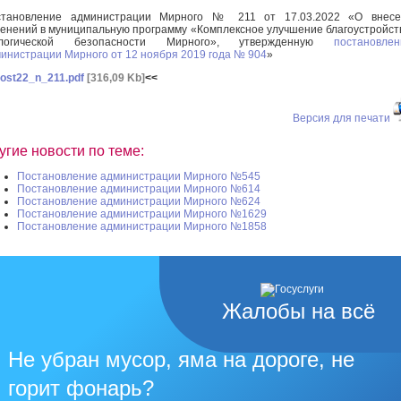
становление администрации Мирного № 211 от 17.03.2022 «О внесе
енений в муниципальную программу «Комплексное улучшение благоустройст
ологической безопасности Мирного», утвержденную
постановле
инистрации Мирного от 12 ноября 2019 года № 904
»
ost22_n_211.pdf
[316,09 Kb]
<<
Версия для печати
угие новости по теме:
Постановление администрации Мирного №545
Постановление администрации Мирного №614
Постановление администрации Мирного №624
Постановление администрации Мирного №1629
Постановление администрации Мирного №1858
Жалобы на всё
Не убран мусор, яма на дороге, не
горит фонарь?