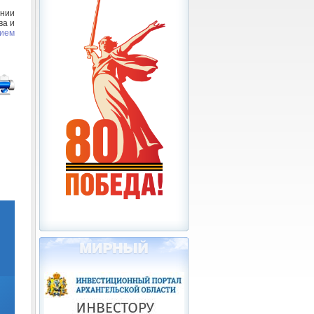
нии
ва и
нием