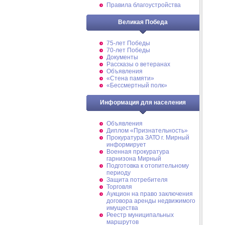
Правила благоустройства
Великая Победа
75-лет Победы
70-лет Победы
Документы
Рассказы о ветеранах
Объявления
«Стена памяти»
«Бессмертный полк»
Информация для населения
Объявления
Диплом «Признательность»
Прокуратура ЗАТО г. Мирный
информирует
Военная прокуратура
гарнизона Мирный
Подготовка к отопительному
периоду
Защита потребителя
Торговля
Аукцион на право заключения
договора аренды недвижимого
имущества
Реестр муниципальных
маршрутов