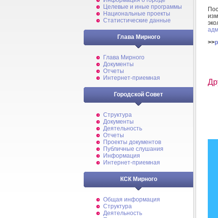
Информация о городе
Целевые и иные программы
По
Национальные проекты
изм
Статистические данные
эк
адм
Глава Мирного
>>
p
Глава Мирного
Документы
Отчеты
Интернет-приемная
Др
Городской Совет
Структура
Документы
Деятельность
Отчеты
Проекты документов
Публичные слушания
Информация
Интернет-приемная
КСК Мирного
Общая информация
Структура
Деятельность