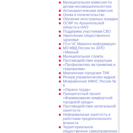
Муниципальная комиссия по
делам несовершеннолетних
Антинаркотическая комиссия
Опека и попечительство
Обучение иностранных граждан
ОСФР по Архангельской
области и НАО
Поддержка участникам СВО
Укрепление общественного
здоровья
ГО и ЧС Мирного информирует
МО МВД России по ЗАТО
г.Мирный
Муниципальная cлужба
Противодействие коррупции
«Профилактика экстремизма и
терроризма»
Мирнинская городская ТИК
Резерв управленческих кадров
Межрайонная ИФНС России №
6
«Охрана труда»
Приоритетный проект
«Формирование комфортной
городской среды»
Противодействие нелегальной
занятости
Неформальная занятость и
работники предпенсионного
возраста
Территориальное
общественное самоуправление