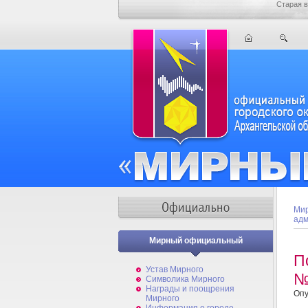
Старая в
Мир
адм
Мирный официальный
П
Устав Мирного
№
Символика Мирного
Награды и поощрения
Опу
Мирного