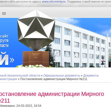
ерсия сайта доступна по адресу
www.old.mirniy.ru
. Поддержка старой версии не прои
ный Архангельской области
»
Официальные документы
»
Документы
инистрации
» Постановление администрации Мирного №211
остановление администрации Мирного
211
бликовано: 24-03-2022, 16:54