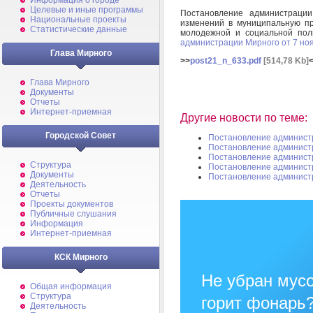
Информация о городе
Целевые и иные программы
Постановление администрац
Национальные проекты
изменений в муниципальную пр
Статистические данные
молодежной и социальной пол
администрации Мирного от 7 но
Глава Мирного
>>
post21_n_633.pdf
[514,78 Kb]
Глава Мирного
Документы
Отчеты
Интернет-приемная
Другие новости по теме:
Городской Совет
Постановление админист
Постановление админист
Постановление админист
Структура
Постановление админист
Документы
Постановление админист
Деятельность
Отчеты
Проекты документов
Публичные слушания
Информация
Интернет-приемная
КСК Мирного
Не убран мусо
Общая информация
Структура
горит фонарь
Деятельность