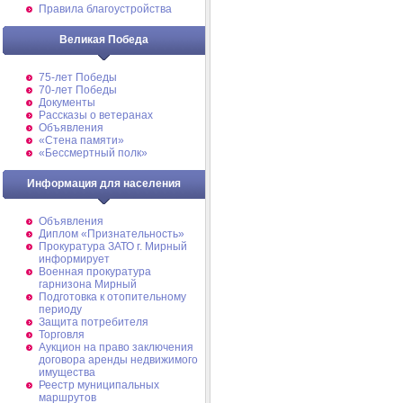
Правила благоустройства
Великая Победа
75-лет Победы
70-лет Победы
Документы
Рассказы о ветеранах
Объявления
«Стена памяти»
«Бессмертный полк»
Информация для населения
Объявления
Диплом «Признательность»
Прокуратура ЗАТО г. Мирный
информирует
Военная прокуратура
гарнизона Мирный
Подготовка к отопительному
периоду
Защита потребителя
Торговля
Аукцион на право заключения
договора аренды недвижимого
имущества
Реестр муниципальных
маршрутов