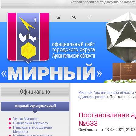
Старая версия сайта доступна по адресу
Мирный Архангельской области
администрации
» Постановлени
Мирный официальный
Постановление а
Устав Мирного
№633
Символика Мирного
Награды и поощрения
Опубликовано: 13-08-2021, 21:02
Мирного