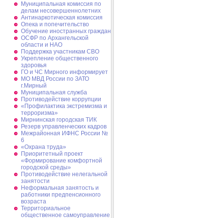
Муниципальная комиссия по
делам несовершеннолетних
Антинаркотическая комиссия
Опека и попечительство
Обучение иностранных граждан
ОСФР по Архангельской
области и НАО
Поддержка участникам СВО
Укрепление общественного
здоровья
ГО и ЧС Мирного информирует
МО МВД России по ЗАТО
г.Мирный
Муниципальная cлужба
Противодействие коррупции
«Профилактика экстремизма и
терроризма»
Мирнинская городская ТИК
Резерв управленческих кадров
Межрайонная ИФНС России №
6
«Охрана труда»
Приоритетный проект
«Формирование комфортной
городской среды»
Противодействие нелегальной
занятости
Неформальная занятость и
работники предпенсионного
возраста
Территориальное
общественное самоуправление