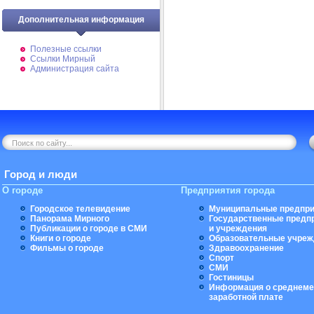
Дополнительная информация
Полезные ссылки
Ссылки Мирный
Администрация сайта
Город и люди
О городе
Предприятия города
Городское телевидение
Муниципальные предпри
Панорама Мирного
Государственные предп
Публикации о городе в СМИ
и учреждения
Книги о городе
Образовательные учреж
Фильмы о городе
Здравоохранение
Спорт
СМИ
Гостиницы
Информация о среднеме
заработной плате