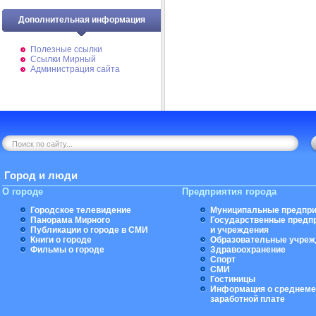
Дополнительная информация
Полезные ссылки
Ссылки Мирный
Администрация сайта
Город и люди
О городе
Предприятия города
Городское телевидение
Муниципальные предпри
Панорама Мирного
Государственные предп
Публикации о городе в СМИ
и учреждения
Книги о городе
Образовательные учреж
Фильмы о городе
Здравоохранение
Спорт
СМИ
Гостиницы
Информация о среднеме
заработной плате