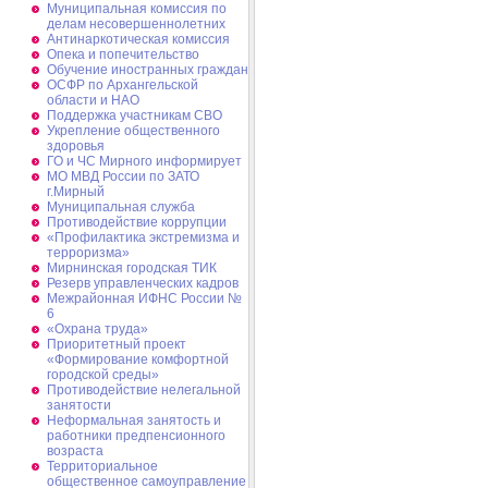
Муниципальная комиссия по
делам несовершеннолетних
Антинаркотическая комиссия
Опека и попечительство
Обучение иностранных граждан
ОСФР по Архангельской
области и НАО
Поддержка участникам СВО
Укрепление общественного
здоровья
ГО и ЧС Мирного информирует
МО МВД России по ЗАТО
г.Мирный
Муниципальная cлужба
Противодействие коррупции
«Профилактика экстремизма и
терроризма»
Мирнинская городская ТИК
Резерв управленческих кадров
Межрайонная ИФНС России №
6
«Охрана труда»
Приоритетный проект
«Формирование комфортной
городской среды»
Противодействие нелегальной
занятости
Неформальная занятость и
работники предпенсионного
возраста
Территориальное
общественное самоуправление