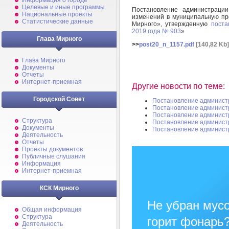
Информация о городе
Целевые и иные программы
Постановление администраци
Национальные проекты
изменений в муниципальную п
Статистические данные
Мирного», утвержденную
поста
2019 года № 903
»
Глава Мирного
>>
post20_n_1157.pdf
[140,82 Kb]
Глава Мирного
Документы
Отчеты
Интернет-приемная
Другие новости по теме:
Городской Совет
Постановление админист
Постановление админист
Постановление админист
Структура
Постановление админист
Документы
Постановление админист
Деятельность
Отчеты
Проекты документов
Публичные слушания
Информация
Интернет-приемная
КСК Мирного
Не убран мусо
Общая информация
Структура
горит фонарь
Деятельность