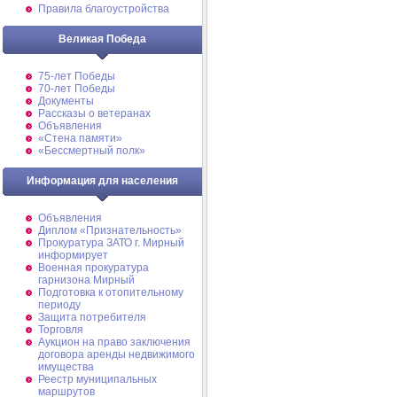
Правила благоустройства
Великая Победа
75-лет Победы
70-лет Победы
Документы
Рассказы о ветеранах
Объявления
«Стена памяти»
«Бессмертный полк»
Информация для населения
Объявления
Диплом «Признательность»
Прокуратура ЗАТО г. Мирный
информирует
Военная прокуратура
гарнизона Мирный
Подготовка к отопительному
периоду
Защита потребителя
Торговля
Аукцион на право заключения
договора аренды недвижимого
имущества
Реестр муниципальных
маршрутов