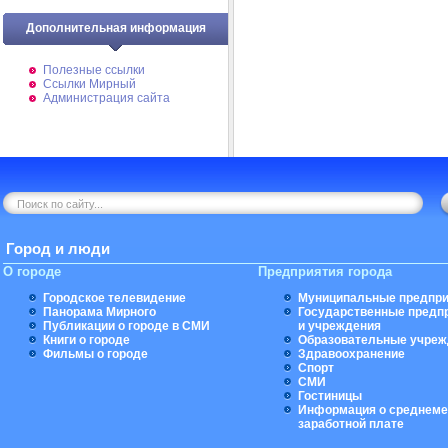
Дополнительная информация
Полезные ссылки
Ссылки Мирный
Администрация сайта
Город и люди
О городе
Предприятия города
Городское телевидение
Муниципальные предпри
Панорама Мирного
Государственные предп
Публикации о городе в СМИ
и учреждения
Книги о городе
Образовательные учреж
Фильмы о городе
Здравоохранение
Спорт
СМИ
Гостиницы
Информация о среднеме
заработной плате