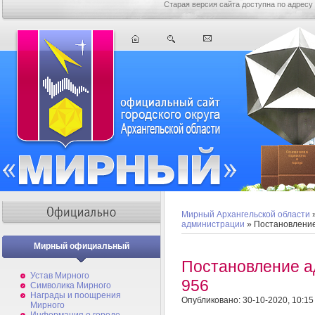
Старая версия сайта доступна по адресу
Мирный Архангельской области
администрации
» Постановлени
Мирный официальный
Постановление 
Устав Мирного
956
Символика Мирного
Награды и поощрения
Опубликовано: 30-10-2020, 10:15
Мирного