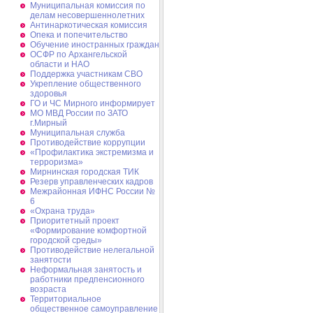
Муниципальная комиссия по
делам несовершеннолетних
Антинаркотическая комиссия
Опека и попечительство
Обучение иностранных граждан
ОСФР по Архангельской
области и НАО
Поддержка участникам СВО
Укрепление общественного
здоровья
ГО и ЧС Мирного информирует
МО МВД России по ЗАТО
г.Мирный
Муниципальная cлужба
Противодействие коррупции
«Профилактика экстремизма и
терроризма»
Мирнинская городская ТИК
Резерв управленческих кадров
Межрайонная ИФНС России №
6
«Охрана труда»
Приоритетный проект
«Формирование комфортной
городской среды»
Противодействие нелегальной
занятости
Неформальная занятость и
работники предпенсионного
возраста
Территориальное
общественное самоуправление