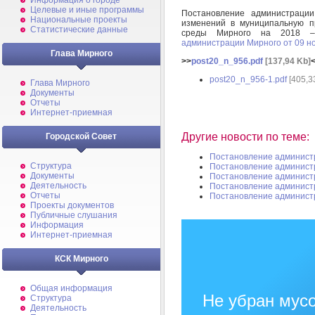
Информация о городе
Целевые и иные программы
Постановление администрац
Национальные проекты
изменений в муниципальную п
Статистические данные
среды Мирного на 2018 –
администрации Мирного от 09 н
Глава Мирного
>>
post20_n_956.pdf
[137,94 Kb]
post20_n_956-1.pdf
[405,3
Глава Мирного
Документы
Отчеты
Интернет-приемная
Другие новости по теме:
Городской Совет
Постановление админист
Структура
Постановление админист
Документы
Постановление админист
Деятельность
Постановление админист
Отчеты
Постановление админист
Проекты документов
Публичные слушания
Информация
Интернет-приемная
КСК Мирного
Общая информация
Не убран мусо
Структура
Деятельность