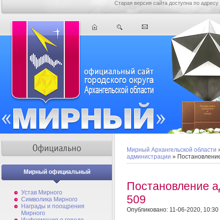
Старая версия сайта доступна по адресу
Мирный Архангельской области
администрации
» Постановлени
Мирный официальный
Постановление 
Устав Мирного
509
Символика Мирного
Награды и поощрения
Опубликовано: 11-06-2020, 10:30
Мирного