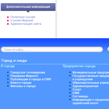
Дополнительная информация
Полезные ссылки
Ссылки Мирный
Администрация сайта
Город и люди
О городе
Предприятия города
Городское телевидение
Муниципальные предпри
Панорама Мирного
Государственные предп
Публикации о городе в СМИ
и учреждения
Книги о городе
Образовательные учреж
Фильмы о городе
Здравоохранение
Спорт
СМИ
Гостиницы
Информация о среднеме
заработной плате