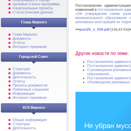
Информация о городе
Целевые и иные программы
Постановление администрац
Национальные проекты
изменений в
постановление адм
Статистические данные
«Об утверждении схемы разм
муниципального образования 
рекламных конструкций на терр
Глава Мирного
>>
post20_n_509.pdf
[146,43 Kb]
Глава Мирного
Документы
Отчеты
Интернет-приемная
Другие новости по теме:
Городской Совет
Постановление админист
Постановление админист
Структура
О размещении рекламных 
Документы
образования ...
Деятельность
Постановление админист
Отчеты
«Размещение рекламных 
Проекты документов
Публичные слушания
Информация
Интернет-приемная
КСК Мирного
Общая информация
Не убран мусо
Структура
Деятельность