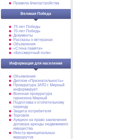
Правила благоустройства
Великая Победа
75-лет Победы
70-лет Победы
Документы
Рассказы о ветеранах
Объявления
«Стена памяти»
«Бессмертный полк»
Информация для населения
Объявления
Диплом «Признательность»
Прокуратура ЗАТО г. Мирный
информирует
Военная прокуратура
гарнизона Мирный
Подготовка к отопительному
периоду
Защита потребителя
Торговля
Аукцион на право заключения
договора аренды недвижимого
имущества
Реестр муниципальных
маршрутов