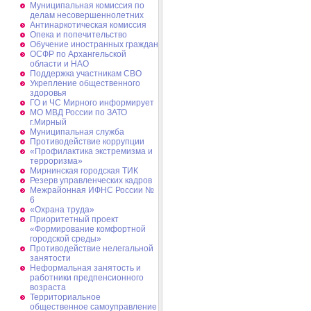
Муниципальная комиссия по
делам несовершеннолетних
Антинаркотическая комиссия
Опека и попечительство
Обучение иностранных граждан
ОСФР по Архангельской
области и НАО
Поддержка участникам СВО
Укрепление общественного
здоровья
ГО и ЧС Мирного информирует
МО МВД России по ЗАТО
г.Мирный
Муниципальная cлужба
Противодействие коррупции
«Профилактика экстремизма и
терроризма»
Мирнинская городская ТИК
Резерв управленческих кадров
Межрайонная ИФНС России №
6
«Охрана труда»
Приоритетный проект
«Формирование комфортной
городской среды»
Противодействие нелегальной
занятости
Неформальная занятость и
работники предпенсионного
возраста
Территориальное
общественное самоуправление