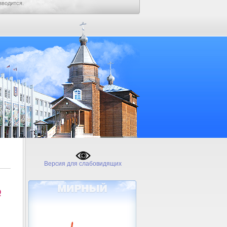
зводится.
Версия для слабовидящих
№