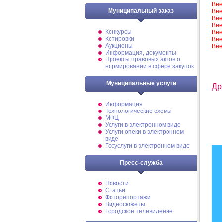
Вне
Муниципальный заказ
Вне
Вне
Вне
Конкурсы
Вне
Котировки
Вне
Аукционы
Вне
Информация, документы
Проекты правовых актов о
нормировании в сфере закупок
Муниципальные услуги
Др
Информация
Технологические схемы
МФЦ
Услуги в электронном виде
Услуги опеки в электронном
виде
Госуслуги в электронном виде
Пресс-служба
Новости
Статьи
Фоторепортажи
Видеосюжеты
Городское телевидение