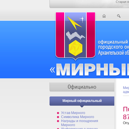
Старая в
Мир
адм
Мирный официальный
П
Устав Мирного
8
Символика Мирного
Награды и поощрения
Опу
Мирного