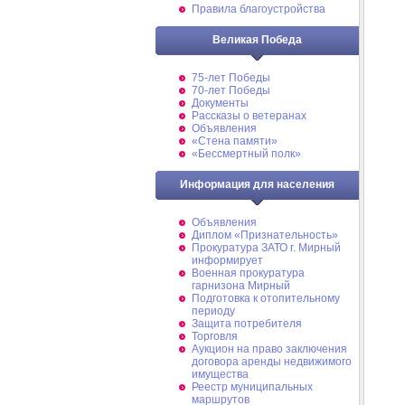
Правила благоустройства
Великая Победа
75-лет Победы
70-лет Победы
Документы
Рассказы о ветеранах
Объявления
«Стена памяти»
«Бессмертный полк»
Информация для населения
Объявления
Диплом «Признательность»
Прокуратура ЗАТО г. Мирный
информирует
Военная прокуратура
гарнизона Мирный
Подготовка к отопительному
периоду
Защита потребителя
Торговля
Аукцион на право заключения
договора аренды недвижимого
имущества
Реестр муниципальных
маршрутов