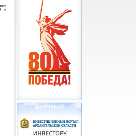
ении
й и