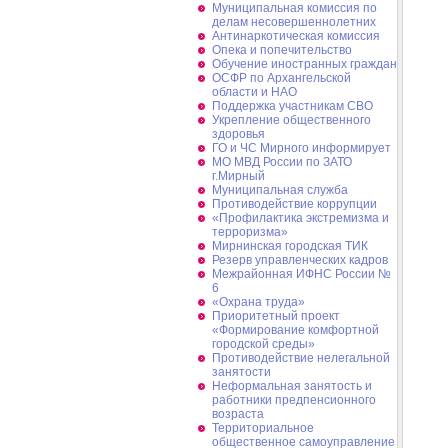
Муниципальная комиссия по
делам несовершеннолетних
Антинаркотическая комиссия
Опека и попечительство
Обучение иностранных граждан
ОСФР по Архангельской
области и НАО
Поддержка участникам СВО
Укрепление общественного
здоровья
ГО и ЧС Мирного информирует
МО МВД России по ЗАТО
г.Мирный
Муниципальная cлужба
Противодействие коррупции
«Профилактика экстремизма и
терроризма»
Мирнинская городская ТИК
Резерв управленческих кадров
Межрайонная ИФНС России №
6
«Охрана труда»
Приоритетный проект
«Формирование комфортной
городской среды»
Противодействие нелегальной
занятости
Неформальная занятость и
работники предпенсионного
возраста
Территориальное
общественное самоуправление