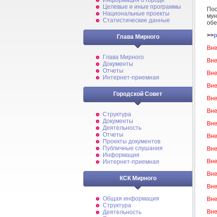
Информация о городе
Целевые и иные программы
Пос
Национальные проекты
му
Статистические данные
обе
>>
p
Глава Мирного
Вне
Глава Мирного
Вне
Документы
Отчеты
Вне
Интернет-приемная
Вне
Городской Совет
Вне
Вне
Структура
Документы
Вне
Деятельность
Отчеты
Вне
Проекты документов
Публичные слушания
Вне
Информация
Вне
Интернет-приемная
Вне
КСК Мирного
Вне
Общая информация
Вне
Структура
Вне
Деятельность