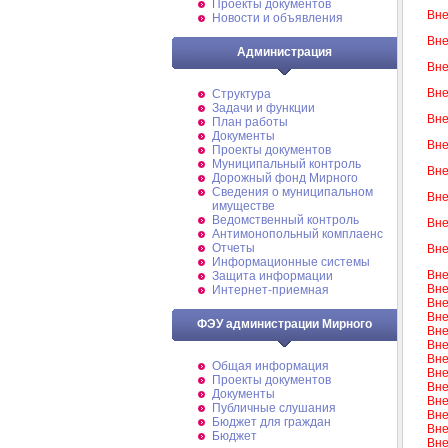
Проекты документов
Вне
Новости и объявления
Вне
Администрация
Вне
Вне
Структура
Задачи и функции
Вне
План работы
Документы
Вне
Проекты документов
Муниципальный контроль
Вне
Дорожный фонд Мирного
Cведения о муниципальном
Вне
имуществе
Ведомственный контроль
Вне
Антимонопольный комплаенс
Отчеты
Вне
Информационные системы
Вне
Защита информации
Вне
Интернет-приемная
Вне
Вне
ФЭУ администрации Мирного
Вне
Вне
Вне
Общая информация
Вне
Проекты документов
Вне
Документы
Вне
Публичные слушания
Вне
Бюджет для граждан
Вне
Бюджет
Вне