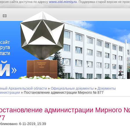
ерсия сайта доступна по адресу
www.old.mirniy.ru
. Поддержка старой версии не прои
ный Архангельской области
»
Официальные документы
»
Документы
инистрации
» Постановление администрации Мирного № 877
остановление администрации Мирного 
77
бликовано: 6-11-2019, 15:39