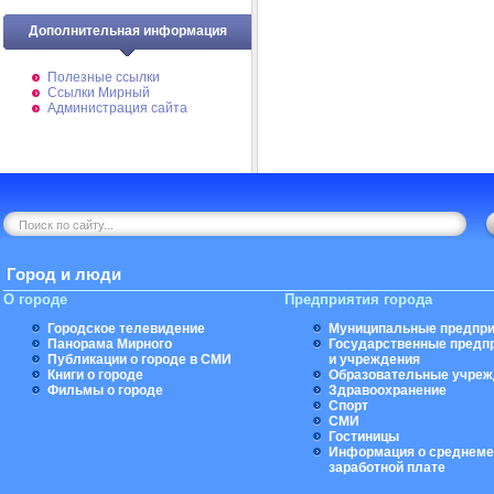
Дополнительная информация
Полезные ссылки
Ссылки Мирный
Администрация сайта
Город и люди
О городе
Предприятия города
Городское телевидение
Муниципальные предпри
Панорама Мирного
Государственные предп
Публикации о городе в СМИ
и учреждения
Книги о городе
Образовательные учреж
Фильмы о городе
Здравоохранение
Спорт
СМИ
Гостиницы
Информация о среднеме
заработной плате