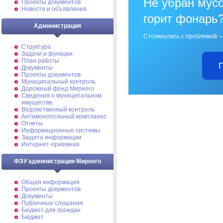
Не убран мусо
Проекты документов
Новости и объявления
горит фонарь
Администрация
Столкнулись с проблемой —
Структура
Задачи и функции
План работы
Документы
Проекты документов
Муниципальный контроль
Дорожный фонд Мирного
Cведения о муниципальном
имуществе
Ведомственный контроль
Антимонопольный комплаенс
Отчеты
Информационные системы
Защита информации
Интернет-приемная
ФЭУ администрации Мирного
Общая информация
Проекты документов
Документы
Публичные слушания
Бюджет для граждан
Бюджет