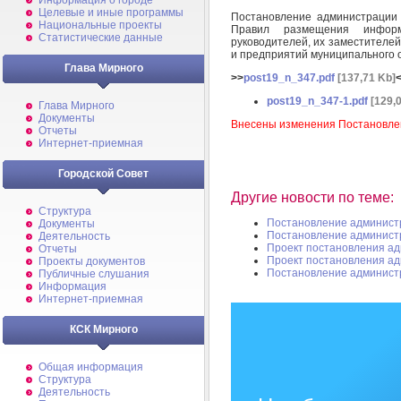
Информация о городе
Целевые и иные программы
Постановление администрации
Национальные проекты
Правил размещения информ
Статистические данные
руководителей, их заместителе
и предприятий муниципального
Глава Мирного
>>
post19_n_347.pdf
[137,71 Kb]
post19_n_347-1.pdf
[129,
Глава Мирного
Документы
Внесены изменения Постановле
Отчеты
Интернет-приемная
Городской Совет
Другие новости по теме:
Структура
Постановление админист
Документы
Постановление админист
Деятельность
Проект постановления а
Отчеты
Проект постановления а
Проекты документов
Постановление админист
Публичные слушания
Информация
Интернет-приемная
КСК Мирного
Общая информация
Структура
Деятельность