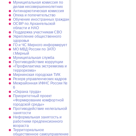
Муниципальная комиссия по
делам несовершеннолетних
Антинаркотическая комиссия
Опека и попечительство
Обучение иностранных граждан
ОСФР по Архангельской
области и НАО
Поддержка участникам СВО
Укрепление общественного
здоровья
ГО и ЧС Мирного информирует
МО МВД России по ЗАТО
г.Мирный
Муниципальная cлужба
Противодействие коррупции
«Профилактика экстремизма и
терроризма»
Мирнинская городская ТИК
Резерв управленческих кадров
Межрайонная ИФНС России №
6
«Охрана труда»
Приоритетный проект
«Формирование комфортной
городской среды»
Противодействие нелегальной
занятости
Неформальная занятость и
работники предпенсионного
возраста
Территориальное
общественное самоуправление