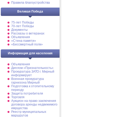
Правила благоустройства
Великая Победа
75-лет Победы
70-лет Победы
Документы
Рассказы о ветеранах
Объявления
«Стена памяти»
«Бессмертный полк»
Информация для населения
Объявления
Диплом «Признательность»
Прокуратура ЗАТО г. Мирный
информирует
Военная прокуратура
гарнизона Мирный
Подготовка к отопительному
периоду
Защита потребителя
Торговля
Аукцион на право заключения
договора аренды недвижимого
имущества
Реестр муниципальных
маршрутов