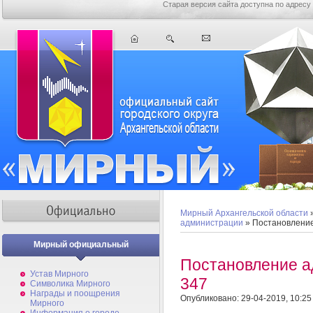
Старая версия сайта доступна по адресу
Мирный Архангельской области
администрации
» Постановлени
Мирный официальный
Постановление 
Устав Мирного
347
Символика Мирного
Награды и поощрения
Опубликовано: 29-04-2019, 10:25
Мирного