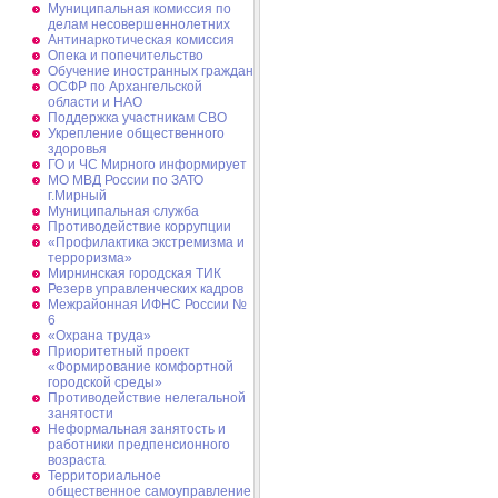
Муниципальная комиссия по
делам несовершеннолетних
Антинаркотическая комиссия
Опека и попечительство
Обучение иностранных граждан
ОСФР по Архангельской
области и НАО
Поддержка участникам СВО
Укрепление общественного
здоровья
ГО и ЧС Мирного информирует
МО МВД России по ЗАТО
г.Мирный
Муниципальная cлужба
Противодействие коррупции
«Профилактика экстремизма и
терроризма»
Мирнинская городская ТИК
Резерв управленческих кадров
Межрайонная ИФНС России №
6
«Охрана труда»
Приоритетный проект
«Формирование комфортной
городской среды»
Противодействие нелегальной
занятости
Неформальная занятость и
работники предпенсионного
возраста
Территориальное
общественное самоуправление