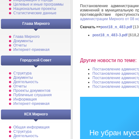
Информация о городе
Целевые и иные программы
Постановление администрац
Национальные проекты
изменений в муниципальную п
Статистические данные
противодействие преступно
администрации Мирного от 08 но
Глава Мирного
Скачать >>
post18_n_483.pdf
[13
post18_n_483-3.pdf
[618,
Глава Мирного
Документы
Отчеты
Интернет-приемная
Другие новости по теме:
Городской Совет
Постановление админист
Структура
Постановление админист
Документы
Постановление админист
Деятельность
Постановление админист
Отчеты
Постановление админист
Проекты документов
Публичные слушания
Информация
Интернет-приемная
КСК Мирного
Общая информация
Не убран мусо
Структура
Деятельность