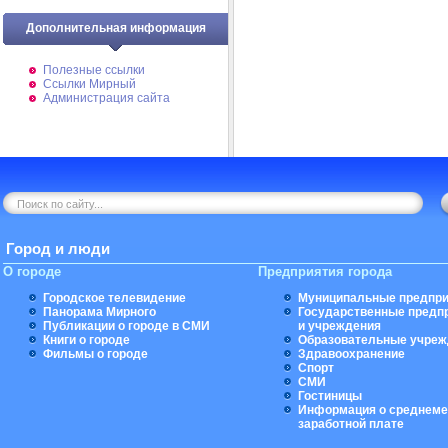
Дополнительная информация
Полезные ссылки
Ссылки Мирный
Администрация сайта
Город и люди
О городе
Предприятия города
Городское телевидение
Муниципальные предпри
Панорама Мирного
Государственные предп
Публикации о городе в СМИ
и учреждения
Книги о городе
Образовательные учреж
Фильмы о городе
Здравоохранение
Спорт
СМИ
Гостиницы
Информация о среднеме
заработной плате