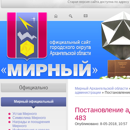
Старая версия сайта доступна по адресу
Мирный Архангельской области
администрации
» Постановлени
Мирный официальный
Постановление 
Устав Мирного
483
Символика Мирного
Награды и поощрения
Опубликовано: 8-05-2018, 10:57
Мирного