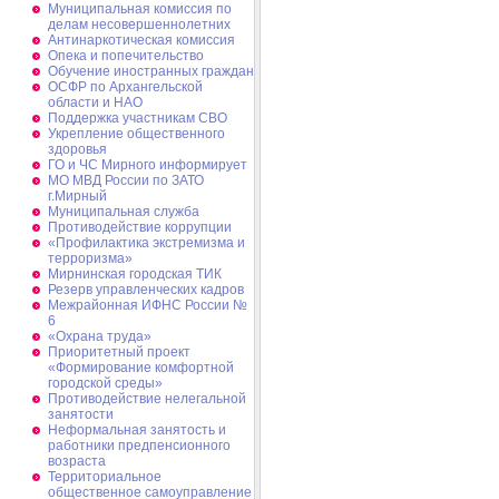
Муниципальная комиссия по
делам несовершеннолетних
Антинаркотическая комиссия
Опека и попечительство
Обучение иностранных граждан
ОСФР по Архангельской
области и НАО
Поддержка участникам СВО
Укрепление общественного
здоровья
ГО и ЧС Мирного информирует
МО МВД России по ЗАТО
г.Мирный
Муниципальная cлужба
Противодействие коррупции
«Профилактика экстремизма и
терроризма»
Мирнинская городская ТИК
Резерв управленческих кадров
Межрайонная ИФНС России №
6
«Охрана труда»
Приоритетный проект
«Формирование комфортной
городской среды»
Противодействие нелегальной
занятости
Неформальная занятость и
работники предпенсионного
возраста
Территориальное
общественное самоуправление