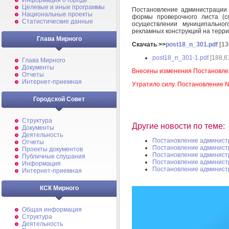
Информация о городе
Целевые и иные программы
Постановление администрации
Национальные проекты
формы проверочного листа (сп
Статистические данные
осуществлении муниципально
рекламных конструкций на терр
Глава Мирного
Скачать >>
post18_n_301.pdf
[13
post18_n_301-1.pdf
[188,6
Глава Мирного
Документы
Внесены изменения Постановле
Отчеты
Интернет-приемная
Утратило силу. Постановление №
Городской Совет
Структура
Другие новости по теме:
Документы
Деятельность
Постановление админист
Отчеты
Постановление админист
Проекты документов
Постановление админист
Публичные слушания
Постановление админист
Информация
Постановление админист
Интернет-приемная
КСК Мирного
Общая информация
Структура
Деятельность