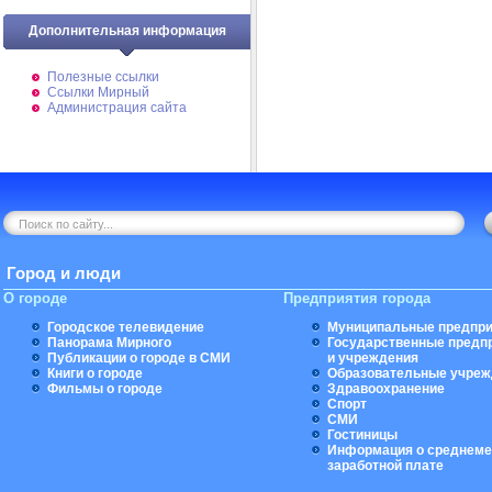
Дополнительная информация
Полезные ссылки
Ссылки Мирный
Администрация сайта
Город и люди
О городе
Предприятия города
Городское телевидение
Муниципальные предпри
Панорама Мирного
Государственные предп
Публикации о городе в СМИ
и учреждения
Книги о городе
Образовательные учреж
Фильмы о городе
Здравоохранение
Спорт
СМИ
Гостиницы
Информация о среднеме
заработной плате