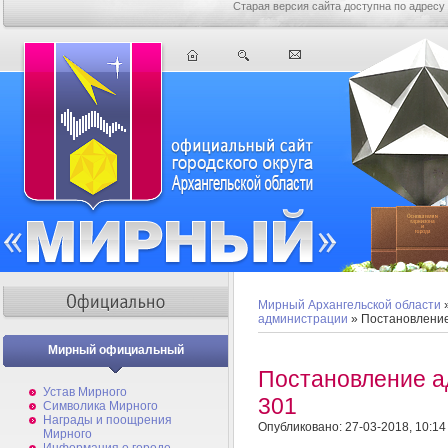
Старая версия сайта доступна по адресу
Мирный Архангельской области
администрации
» Постановлени
Мирный официальный
Постановление 
Устав Мирного
301
Символика Мирного
Награды и поощрения
Опубликовано: 27-03-2018, 10:14
Мирного