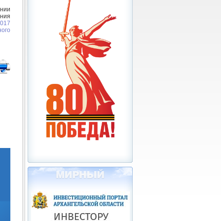
нии
ния
2017
ого