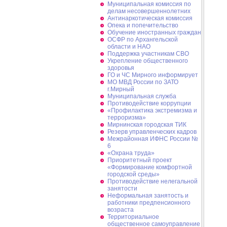
Муниципальная комиссия по
делам несовершеннолетних
Антинаркотическая комиссия
Опека и попечительство
Обучение иностранных граждан
ОСФР по Архангельской
области и НАО
Поддержка участникам СВО
Укрепление общественного
здоровья
ГО и ЧС Мирного информирует
МО МВД России по ЗАТО
г.Мирный
Муниципальная cлужба
Противодействие коррупции
«Профилактика экстремизма и
терроризма»
Мирнинская городская ТИК
Резерв управленческих кадров
Межрайонная ИФНС России №
6
«Охрана труда»
Приоритетный проект
«Формирование комфортной
городской среды»
Противодействие нелегальной
занятости
Неформальная занятость и
работники предпенсионного
возраста
Территориальное
общественное самоуправление