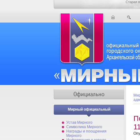
Старая в
Мир
адм
Мирный официальный
П
Устав Мирного
1
Символика Мирного
Награды и поощрения
Опу
Мирного