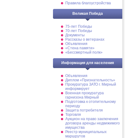
Правила благоустройства
Великая Победа
75-лет Победы
70-лет Победы
Документы
Рассказы о ветеранах
Объявления
«Стена памяти»
«Бессмертный полк»
Информация для населения
Объявления
Диплом «Признательность»
Прокуратура ЗАТО г. Мирный
информирует
Военная прокуратура
гарнизона Мирный
Подготовка к отопительному
периоду
Защита потребителя
Торговля
Аукцион на право заключения
договора аренды недвижимого
имущества
Реестр муниципальных
маршрутов