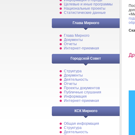
Информация о городе
Целевые и иные программы
По
Национальные проекты
до
Статистические данные
«М
го
обр
Глава Мирного
Ска
Глава Мирного
Документы
Отчеты
Интернет-приемная
Др
Городской Совет
Структура
Документы
Деятельность
Отчеты
Проекты документов
Публичные слушания
Информация
Интернет-приемная
КСК Мирного
Общая информация
Структура
Деятельность