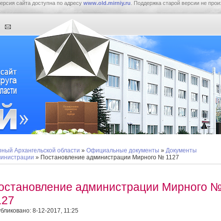
ерсия сайта доступна по адресу
www.old.mirniy.ru
. Поддержка старой версии не прои
ный Архангельской области
»
Официальные документы
»
Документы
инистрации
» Постановление администрации Мирного № 1127
остановление администрации Мирного 
127
бликовано: 8-12-2017, 11:25