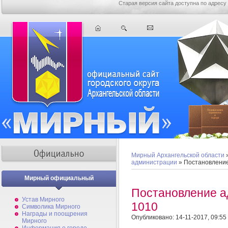
Старая версия сайта доступна по адресу
Мирный Архангельской области
администрации
» Постановлени
Мирный официальный
Постановление 
Устав Мирного
1010
Символика Мирного
Награды и поощрения
Опубликовано: 14-11-2017, 09:55
Мирного