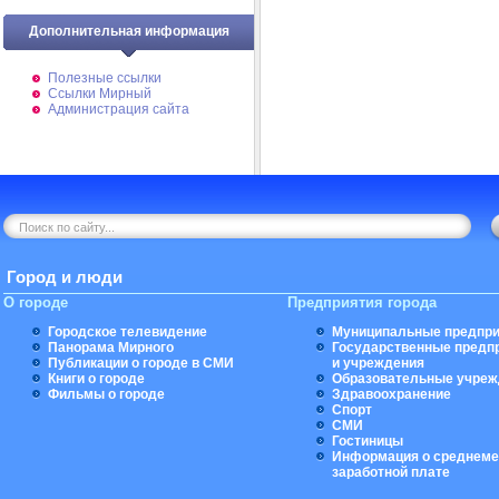
Дополнительная информация
Полезные ссылки
Ссылки Мирный
Администрация сайта
Город и люди
О городе
Предприятия города
Городское телевидение
Муниципальные предпри
Панорама Мирного
Государственные предп
Публикации о городе в СМИ
и учреждения
Книги о городе
Образовательные учреж
Фильмы о городе
Здравоохранение
Спорт
СМИ
Гостиницы
Информация о среднеме
заработной плате