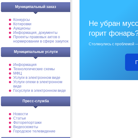
Муниципальный заказ
Конкурсы
Не убран мусо
Котировки
Аукционы
горит фонарь
Информация, документы
Проекты правовых актов о
нормировании в сфере закупок
Столкнулись с проблемой —
Муниципальные услуги
Информация
Технологические схемы
МФЦ
Услуги в электронном виде
Услуги опеки в электронном
виде
Госуслуги в электронном виде
Пресс-служба
Новости
Статьи
Фоторепортажи
Видеосюжеты
Городское телевидение