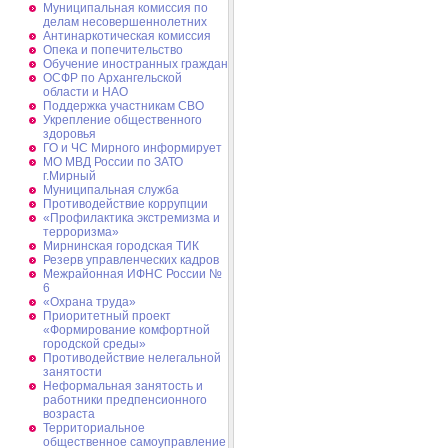
Муниципальная комиссия по
делам несовершеннолетних
Антинаркотическая комиссия
Опека и попечительство
Обучение иностранных граждан
ОСФР по Архангельской
области и НАО
Поддержка участникам СВО
Укрепление общественного
здоровья
ГО и ЧС Мирного информирует
МО МВД России по ЗАТО
г.Мирный
Муниципальная cлужба
Противодействие коррупции
«Профилактика экстремизма и
терроризма»
Мирнинская городская ТИК
Резерв управленческих кадров
Межрайонная ИФНС России №
6
«Охрана труда»
Приоритетный проект
«Формирование комфортной
городской среды»
Противодействие нелегальной
занятости
Неформальная занятость и
работники предпенсионного
возраста
Территориальное
общественное самоуправление