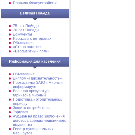
Правила благоустройства
Великая Победа
75-лет Победы
70-лет Победы
Документы
Рассказы о ветеранах
Объявления
«Стена памяти»
«Бессмертный полк»
Информация для населения
Объявления
Диплом «Признательность»
Прокуратура ЗАТО г. Мирный
информирует
Военная прокуратура
гарнизона Мирный
Подготовка к отопительному
периоду
Защита потребителя
Торговля
Аукцион на право заключения
договора аренды недвижимого
имущества
Реестр муниципальных
маршрутов