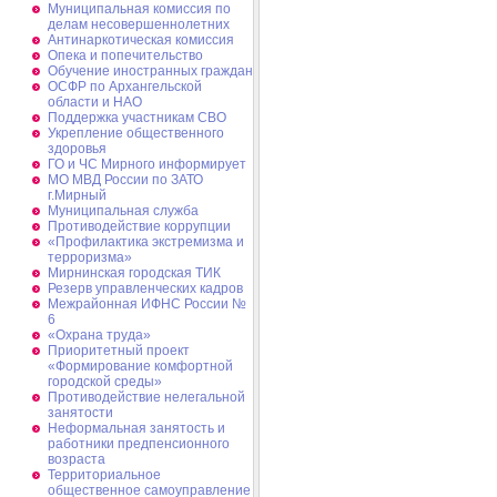
Муниципальная комиссия по
делам несовершеннолетних
Антинаркотическая комиссия
Опека и попечительство
Обучение иностранных граждан
ОСФР по Архангельской
области и НАО
Поддержка участникам СВО
Укрепление общественного
здоровья
ГО и ЧС Мирного информирует
МО МВД России по ЗАТО
г.Мирный
Муниципальная cлужба
Противодействие коррупции
«Профилактика экстремизма и
терроризма»
Мирнинская городская ТИК
Резерв управленческих кадров
Межрайонная ИФНС России №
6
«Охрана труда»
Приоритетный проект
«Формирование комфортной
городской среды»
Противодействие нелегальной
занятости
Неформальная занятость и
работники предпенсионного
возраста
Территориальное
общественное самоуправление