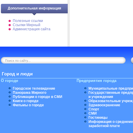
Дополнительная информация
Полезные ссылки
Ссылки Мирный
Администрация сайта
Город и люди
О городе
Предприятия города
Городское телевидение
Муниципальные предпри
Панорама Мирного
Государственные предп
Публикации о городе в СМИ
и учреждения
Книги о городе
Образовательные учреж
Фильмы о городе
Здравоохранение
Спорт
СМИ
Гостиницы
Информация о среднеме
заработной плате