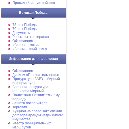
Правила благоустройства
Великая Победа
75-лет Победы
70-лет Победы
Документы
Рассказы о ветеранах
Объявления
«Стена памяти»
«Бессмертный полк»
Информация для населения
Объявления
Диплом «Признательность»
Прокуратура ЗАТО г. Мирный
информирует
Военная прокуратура
гарнизона Мирный
Подготовка к отопительному
периоду
Защита потребителя
Торговля
Аукцион на право заключения
договора аренды недвижимого
имущества
Реестр муниципальных
маршрутов