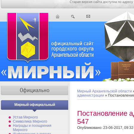
Старая версия сайта доступна по адресу
Мирный Архангельской области
администрации
» Постановлени
Мирный официальный
Постановление 
Устав Мирного
547
Символика Мирного
Награды и поощрения
Опубликовано: 23-06-2017, 09:32
Мирного