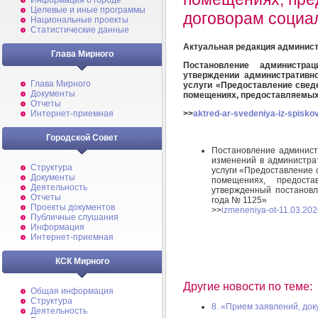
Информация о городе
Целевые и иные программы
договорам социа
Национальные проекты
Статистические данные
Актуальная редакция админист
Глава Мирного
Постановление администр
утверждении административн
Глава Мирного
услуги «Предоставление свед
Документы
помещениях, предоставляемых
Отчеты
>>
aktred-ar-svedeniya-iz-spiskov
Интернет-приемная
Городской Совет
Постановление админист
изменений в администра
Структура
услуги «Предоставление 
Документы
помещениях, предоста
Деятельность
утвержденный постановл
Отчеты
года № 1125»
Проекты документов
>>
izmeneniya-ot-11.03.202
Публичные слушания
Информация
Интернет-приемная
КСК Мирного
Другие новости по теме:
Общая информация
Структура
8. «Прием заявлений, доку
Деятельность
...