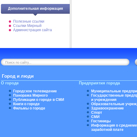
Дополнительная информация
Полезные ссылки
Ссылки Мирный
Администрация сайта
Город и люди
О городе
Предприятия города
Городское телевидение
Муниципальные предпри
Панорама Мирного
Государственные предп
Публикации о городе в СМИ
и учреждения
Книги о городе
Образовательные учреж
Фильмы о городе
Здравоохранение
Спорт
СМИ
Гостиницы
Информация о среднеме
заработной плате