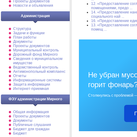
Проекты документов
12. «Предоставление сог
Новости и объявления
помещениями, предо ...
14. «Предоставление нан
Администрация
социального най ...
16. «Предоставление еди
13. «Предоставление сог
Структура
помещ ...
Задачи и функции
План работы
Документы
Проекты документов
Муниципальный контроль
Дорожный фонд Мирного
Cведения о муниципальном
имуществе
Ведомственный контроль
Антимонопольный комплаенс
Не убран мусо
Отчеты
Информационные системы
горит фонарь
Защита информации
Интернет-приемная
Столкнулись с проблемой —
ФЭУ администрации Мирного
Общая информация
Проекты документов
Документы
Публичные слушания
Бюджет для граждан
Бюджет