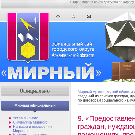
Старая версия сайта доступна по адресу
Мирный Архангельской области
сведений из списков граждан, 
по договорам социального найм
Мирный официальный
9. «Предоставлен
Устав Мирного
Символика Мирного
граждан, нуждаю
Награды и поощрения
Мирного
помещениях, пре