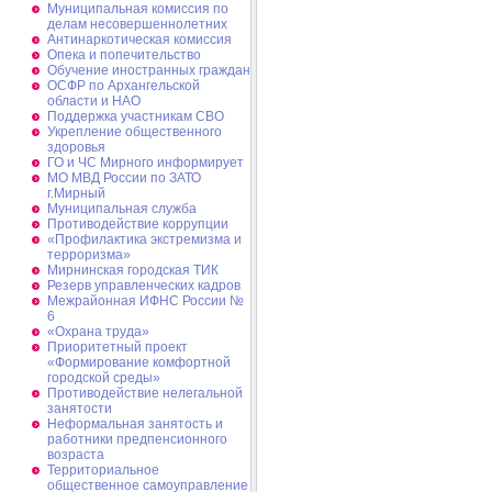
Муниципальная комиссия по
делам несовершеннолетних
Антинаркотическая комиссия
Опека и попечительство
Обучение иностранных граждан
ОСФР по Архангельской
области и НАО
Поддержка участникам СВО
Укрепление общественного
здоровья
ГО и ЧС Мирного информирует
МО МВД России по ЗАТО
г.Мирный
Муниципальная cлужба
Противодействие коррупции
«Профилактика экстремизма и
терроризма»
Мирнинская городская ТИК
Резерв управленческих кадров
Межрайонная ИФНС России №
6
«Охрана труда»
Приоритетный проект
«Формирование комфортной
городской среды»
Противодействие нелегальной
занятости
Неформальная занятость и
работники предпенсионного
возраста
Территориальное
общественное самоуправление