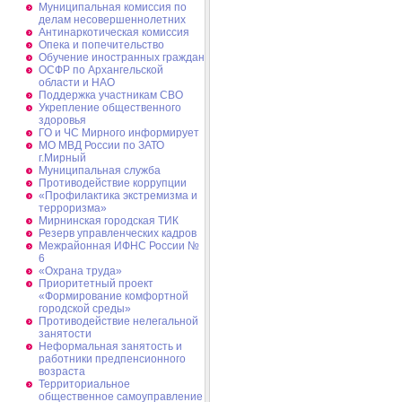
Муниципальная комиссия по
делам несовершеннолетних
Антинаркотическая комиссия
Опека и попечительство
Обучение иностранных граждан
ОСФР по Архангельской
области и НАО
Поддержка участникам СВО
Укрепление общественного
здоровья
ГО и ЧС Мирного информирует
МО МВД России по ЗАТО
г.Мирный
Муниципальная cлужба
Противодействие коррупции
«Профилактика экстремизма и
терроризма»
Мирнинская городская ТИК
Резерв управленческих кадров
Межрайонная ИФНС России №
6
«Охрана труда»
Приоритетный проект
«Формирование комфортной
городской среды»
Противодействие нелегальной
занятости
Неформальная занятость и
работники предпенсионного
возраста
Территориальное
общественное самоуправление