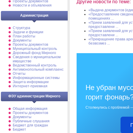
Другие новости по теме:
Проекты документов
Новости и объявления
«Выдача документов (еди
«Предоставление сведени
Администрация
помещениях ...
«Прием заявлений для ус
предоставлени ...
Структура
«Прием заявлений для ус
Задачи и функции
предоставлени ...
План работы
«Прекращение права арен
Документы
безвозмез ...
Проекты документов
Муниципальный контроль
Дорожный фонд Мирного
Cведения о муниципальном
имуществе
Ведомственный контроль
Антимонопольный комплаенс
Отчеты
Информационные системы
Защита информации
Не убран мусо
Интернет-приемная
горит фонарь
ФЭУ администрации Мирного
Столкнулись с проблемой —
Общая информация
Проекты документов
Документы
Публичные слушания
Бюджет для граждан
Бюджет