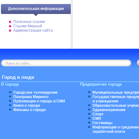
Дополнительная информация
Полезные ссылки
Ссылки Мирный
Администрация сайта
Город и люди
О городе
Предприятия города
Городское телевидение
Муниципальные предпри
Панорама Мирного
Государственные предп
Публикации о городе в СМИ
и учреждения
Книги о городе
Образовательные учреж
Фильмы о городе
Здравоохранение
Спорт
СМИ
Гостиницы
Информация о среднеме
заработной плате