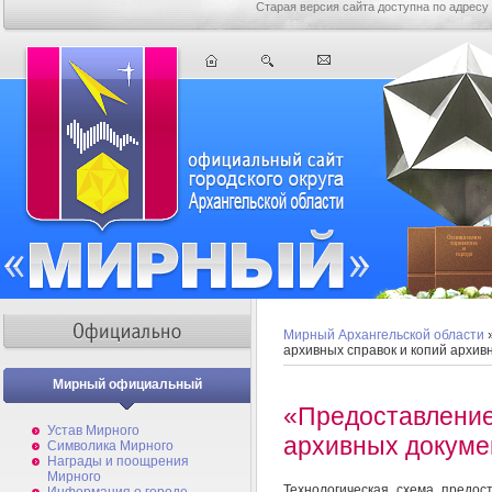
Старая версия сайта доступна по адресу
Мирный Архангельской области
архивных справок и копий архив
Мирный официальный
«Предоставление
Устав Мирного
архивных докуме
Символика Мирного
Награды и поощрения
Мирного
Технологическая схема предос