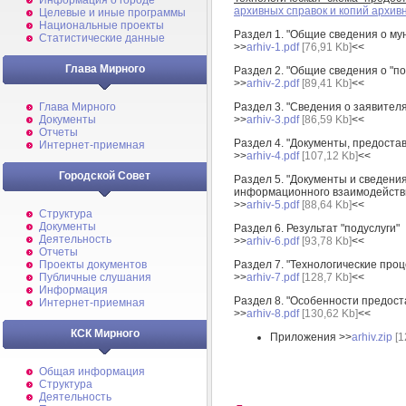
Информация о городе
архивных справок и копий архив
Целевые и иные программы
Национальные проекты
Раздел 1. "Общие сведения о му
Статистические данные
>>
arhiv-1.pdf
[76,91 Kb]
<<
Глава Мирного
Раздел 2. "Общие сведения о "по
>>
arhiv-2.pdf
[89,41 Kb]
<<
Раздел 3. "Сведения о заявителя
Глава Мирного
>>
arhiv-3.pdf
[86,59 Kb]
<<
Документы
Отчеты
Раздел 4. "Документы, предоста
Интернет-приемная
>>
arhiv-4.pdf
[107,12 Kb]
<<
Городской Совет
Раздел 5. "Документы и сведен
информационного взаимодейств
>>
arhiv-5.pdf
[88,64 Kb]
<<
Структура
Документы
Раздел 6. Результат "подуслуги"
Деятельность
>>
arhiv-6.pdf
[93,78 Kb]
<<
Отчеты
Раздел 7. "Технологические про
Проекты документов
>>
arhiv-7.pdf
[128,7 Kb]
<<
Публичные слушания
Информация
Раздел 8. "Особенности предост
Интернет-приемная
>>
arhiv-8.pdf
[130,62 Kb]
<<
КСК Мирного
Приложения >>
arhiv.zip
[1
Общая информация
Структура
Деятельность