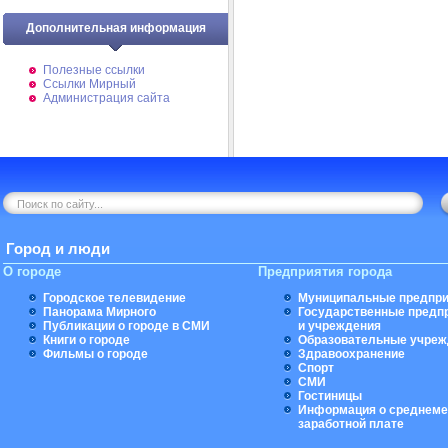
Дополнительная информация
Полезные ссылки
Ссылки Мирный
Администрация сайта
Город и люди
О городе
Предприятия города
Городское телевидение
Муниципальные предпри
Панорама Мирного
Государственные предп
Публикации о городе в СМИ
и учреждения
Книги о городе
Образовательные учреж
Фильмы о городе
Здравоохранение
Спорт
СМИ
Гостиницы
Информация о среднеме
заработной плате