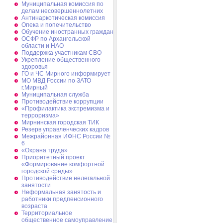
Муниципальная комиссия по
делам несовершеннолетних
Антинаркотическая комиссия
Опека и попечительство
Обучение иностранных граждан
ОСФР по Архангельской
области и НАО
Поддержка участникам СВО
Укрепление общественного
здоровья
ГО и ЧС Мирного информирует
МО МВД России по ЗАТО
г.Мирный
Муниципальная cлужба
Противодействие коррупции
«Профилактика экстремизма и
терроризма»
Мирнинская городская ТИК
Резерв управленческих кадров
Межрайонная ИФНС России №
6
«Охрана труда»
Приоритетный проект
«Формирование комфортной
городской среды»
Противодействие нелегальной
занятости
Неформальная занятость и
работники предпенсионного
возраста
Территориальное
общественное самоуправление