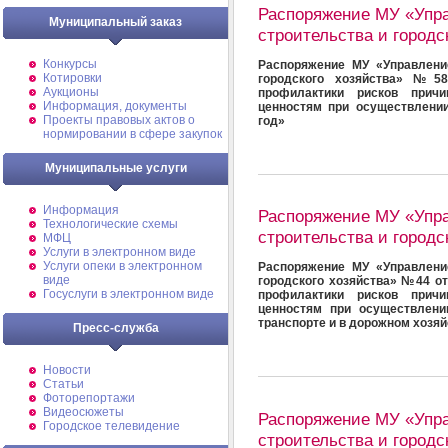
Распоряжение МУ «Упр
Муниципальный заказ
строительства и городс
Конкурсы
Распоряжение МУ «Управлени
Котировки
городского хозяйства» №58
Аукционы
профилактики рисков прич
Информация, документы
ценностям при осуществлении
Проекты правовых актов о
год»
нормировании в сфере закупок
Муниципальные услуги
Информация
Распоряжение МУ «Упр
Технологические схемы
строительства и городс
МФЦ
Услуги в электронном виде
Услуги опеки в электронном
Распоряжение МУ «Управлени
виде
городского хозяйства» №44 от
Госуслуги в электронном виде
профилактики рисков прич
ценностям при осуществлени
транспорте и в дорожном хозяй
Пресс-служба
Новости
Статьи
Фоторепортажи
Видеосюжеты
Распоряжение МУ «Упр
Городское телевидение
строительства и городс