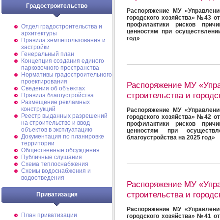
Градостроительство
Распоряжение МУ «Управлени
городского хозяйства» №43 от
профилактики рисков прич
Отдел градостроительства и
ценностям при осуществлени
архитектуры
год»
Правила землепользования и
застройки
Генеральный план
Концепция создания единого
парковочного пространства
Нормативы градостроительного
проектирования
Распоряжение МУ «Упр
Сведения об объектах
строительства и городс
Правила благоустройства
Размещение рекламных
конструкций
Распоряжение МУ «Управлени
Реестр выданных разрешений
городского хозяйства» №42 от
на строительство и ввод
профилактики рисков прич
объектов в эксплуатацию
ценностям при осуществ
Документация по планировке
благоустройства на 2025 год»
территории
Общественные обсуждения
Публичные слушания
Схема теплоснабжения
Схемы водоснабжения и
водоотведения
Распоряжение МУ «Упр
строительства и городс
Приватизация
Распоряжение МУ «Управлени
План приватизации
городского хозяйства» №41 от