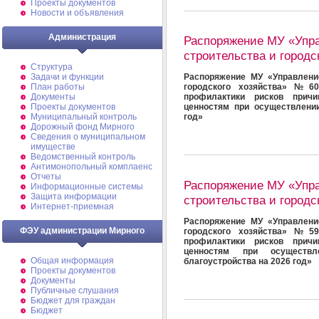
Проекты документов
Новости и объявления
Администрация
Распоряжение МУ «Упр
строительства и городс
Структура
Задачи и функции
Распоряжение МУ «Управлени
План работы
городского хозяйства» №60
Документы
профилактики рисков прич
Проекты документов
ценностям при осуществлени
Муниципальный контроль
год»
Дорожный фонд Мирного
Cведения о муниципальном
имуществе
Ведомственный контроль
Антимонопольный комплаенс
Отчеты
Распоряжение МУ «Упр
Информационные системы
Защита информации
строительства и городс
Интернет-приемная
Распоряжение МУ «Управлени
ФЭУ администрации Мирного
городского хозяйства» №59
профилактики рисков прич
ценностям при осуществ
Общая информация
благоустройства на 2026 год»
Проекты документов
Документы
Публичные слушания
Бюджет для граждан
Бюджет