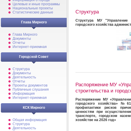
Информация о городе
Целевые и иные программы
Национальные проекты
Структура
Статистические данные
Структура МУ "Управление 
Глава Мирного
городского хозяйства админис
Глава Мирного
Документы
Отчеты
Интернет-приемная
Городской Совет
Структура
Документы
Деятельность
Отчеты
Распоряжение МУ «Упр
Проекты документов
Публичные слушания
строительства и городс
Информация
Интернет-приемная
Распоряжение МУ «Управлени
городского хозяйства» №61
профилактики рисков прич
КСК Мирного
ценностям при осуществлени
транспорте, городском назе
хозяйстве на 2026 год»
Общая информация
Структура
Деятельность