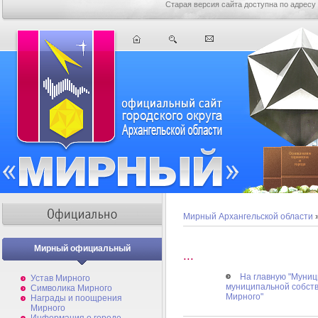
Старая версия сайта доступна по адресу
Мирный Архангельской области
Мирный официальный
...
На главную "Муниц
Устав Мирного
муниципальной собст
Символика Мирного
Мирного"
Награды и поощрения
Мирного