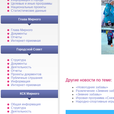
Информация о городе
Целевые и иные программы
Национальные проекты
Статистические данные
Глава Мирного
Глава Мирного
Документы
Отчеты
Интернет-приемная
Городской Совет
Структура
Документы
Деятельность
Отчеты
Проекты документов
Публичные слушания
Другие новости по теме:
Информация
Интернет-приемная
«Новогодние забавы»
Развлечение «Зимние за
КСК Мирного
«Зимние забавы»
Игровая программа «Сне
Народно-спортивные игр
Общая информация
Структура
Деятельность