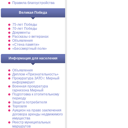
Правила благоустройства
Великая Победа
75-лет Победы
70-лет Победы
Документы
Рассказы о ветеранах
Объявления
«Стена памяти»
«Бессмертный полк»
Информация для населения
Объявления
Диплом «Признательность»
Прокуратура ЗАТО г. Мирный
информирует
Военная прокуратура
гарнизона Мирный
Подготовка к отопительному
периоду
Защита потребителя
Торговля
Аукцион на право заключения
договора аренды недвижимого
имущества
Реестр муниципальных
маршрутов