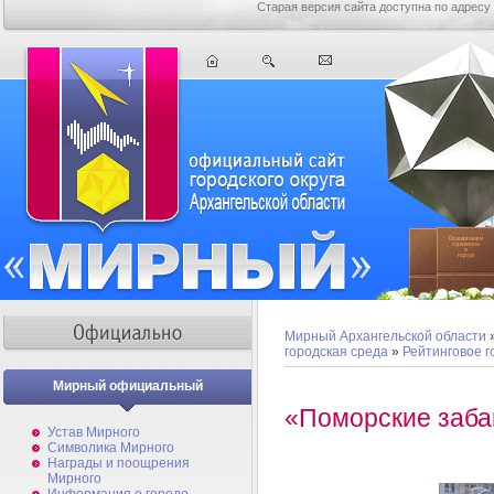
Старая версия сайта доступна по адресу
Мирный Архангельской области
городская среда
»
Рейтинговое 
Мирный официальный
«Поморские заб
Устав Мирного
Символика Мирного
Награды и поощрения
Мирного