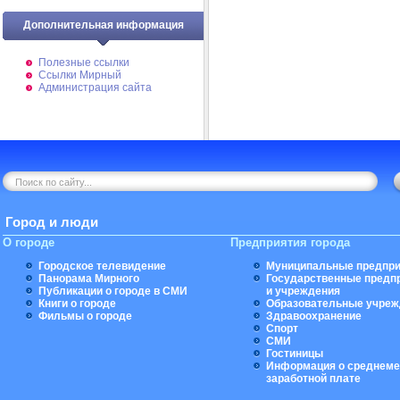
Дополнительная информация
Полезные ссылки
Ссылки Мирный
Администрация сайта
Город и люди
О городе
Предприятия города
Городское телевидение
Муниципальные предпри
Панорама Мирного
Государственные предп
Публикации о городе в СМИ
и учреждения
Книги о городе
Образовательные учреж
Фильмы о городе
Здравоохранение
Спорт
СМИ
Гостиницы
Информация о среднеме
заработной плате