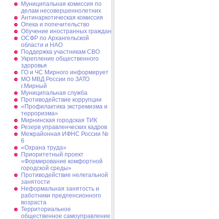
Муниципальная комиссия по
делам несовершеннолетних
Антинаркотическая комиссия
Опека и попечительство
Обучение иностранных граждан
ОСФР по Архангельской
области и НАО
Поддержка участникам СВО
Укрепление общественного
здоровья
ГО и ЧС Мирного информирует
МО МВД России по ЗАТО
г.Мирный
Муниципальная cлужба
Противодействие коррупции
«Профилактика экстремизма и
терроризма»
Мирнинская городская ТИК
Резерв управленческих кадров
Межрайонная ИФНС России №
6
«Охрана труда»
Приоритетный проект
«Формирование комфортной
городской среды»
Противодействие нелегальной
занятости
Неформальная занятость и
работники предпенсионного
возраста
Территориальное
общественное самоуправление