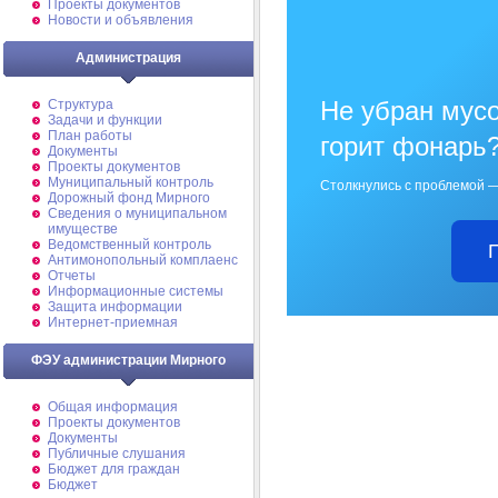
Проекты документов
Новости и объявления
Администрация
Не убран мусо
Структура
Задачи и функции
План работы
горит фонарь
Документы
Проекты документов
Муниципальный контроль
Столкнулись с проблемой —
Дорожный фонд Мирного
Cведения о муниципальном
имуществе
Ведомственный контроль
Антимонопольный комплаенс
Отчеты
Информационные системы
Защита информации
Интернет-приемная
ФЭУ администрации Мирного
Общая информация
Проекты документов
Документы
Публичные слушания
Бюджет для граждан
Бюджет