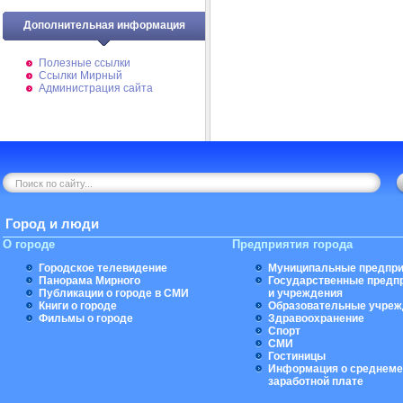
Дополнительная информация
Полезные ссылки
Ссылки Мирный
Администрация сайта
Город и люди
О городе
Предприятия города
Городское телевидение
Муниципальные предпри
Панорама Мирного
Государственные предп
Публикации о городе в СМИ
и учреждения
Книги о городе
Образовательные учреж
Фильмы о городе
Здравоохранение
Спорт
СМИ
Гостиницы
Информация о среднеме
заработной плате