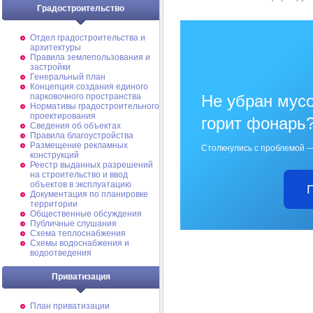
Градостроительство
Отдел градостроительства и
архитектуры
Правила землепользования и
застройки
Генеральный план
Концепция создания единого
Не убран мусо
парковочного пространства
Нормативы градостроительного
проектирования
горит фонарь
Сведения об объектах
Правила благоустройства
Размещение рекламных
Столкнулись с проблемой —
конструкций
Реестр выданных разрешений
на строительство и ввод
объектов в эксплуатацию
Документация по планировке
территории
Общественные обсуждения
Публичные слушания
Схема теплоснабжения
Схемы водоснабжения и
водоотведения
Приватизация
План приватизации