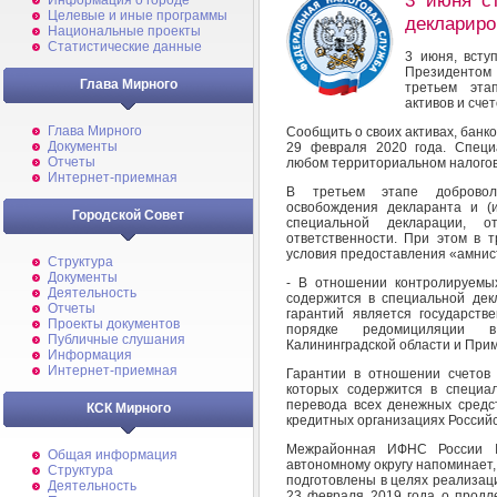
3 июня ст
Информация о городе
Целевые и иные программы
деклариро
Национальные проекты
Статистические данные
3 июня, всту
Президентом
Глава Мирного
третьем эта
активов и счет
Глава Мирного
Сообщить о своих активах, банко
Документы
29 февраля 2020 года. Специ
Отчеты
любом территориальном налогов
Интернет-приемная
В третьем этапе доброволь
освобождения декларанта и (
Городской Совет
специальной декларации, о
ответственности. При этом в 
условия предоставления «амнис
Структура
Документы
- В отношении контролируемы
Деятельность
содержится в специальной дек
Отчеты
гарантий является государств
Проекты документов
порядке редомициляции в
Публичные слушания
Калининградской области и Прим
Информация
Интернет-приемная
Гарантии в отношении счетов
которых содержится в специа
перевода всех денежных средст
КСК Мирного
кредитных организациях Россий
Межрайонная ИФНС России 
Общая информация
автономному округу напоминает,
Структура
подготовлены в целях реализац
Деятельность
23 февраля 2019 года о продл