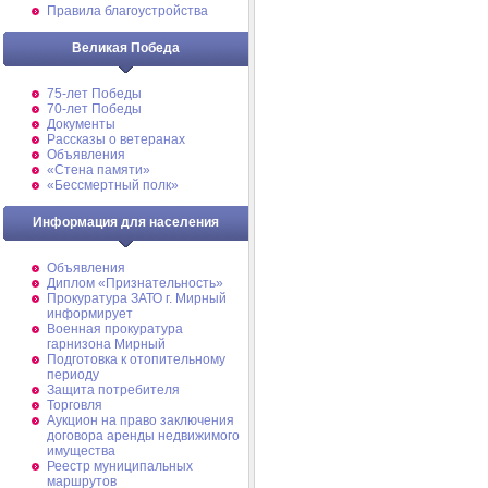
Правила благоустройства
Великая Победа
75-лет Победы
70-лет Победы
Документы
Рассказы о ветеранах
Объявления
«Стена памяти»
«Бессмертный полк»
Информация для населения
Объявления
Диплом «Признательность»
Прокуратура ЗАТО г. Мирный
информирует
Военная прокуратура
гарнизона Мирный
Подготовка к отопительному
периоду
Защита потребителя
Торговля
Аукцион на право заключения
договора аренды недвижимого
имущества
Реестр муниципальных
маршрутов