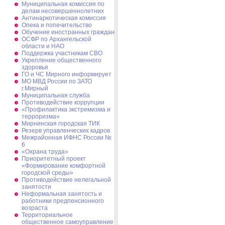
Муниципальная комиссия по
делам несовершеннолетних
Антинаркотическая комиссия
Опека и попечительство
Обучение иностранных граждан
ОСФР по Архангельской
области и НАО
Поддержка участникам СВО
Укрепление общественного
здоровья
ГО и ЧС Мирного информирует
МО МВД России по ЗАТО
г.Мирный
Муниципальная cлужба
Противодействие коррупции
«Профилактика экстремизма и
терроризма»
Мирнинская городская ТИК
Резерв управленческих кадров
Межрайонная ИФНС России №
6
«Охрана труда»
Приоритетный проект
«Формирование комфортной
городской среды»
Противодействие нелегальной
занятости
Неформальная занятость и
работники предпенсионного
возраста
Территориальное
общественное самоуправление