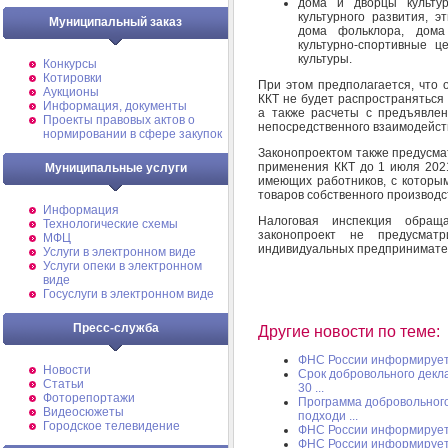
дома и дворцы культур
культурного развития, э
Муниципальный заказ
дома фольклора, дома 
культурно-спортивные ц
культуры.
Конкурсы
Котировки
При этом предполагается, что 
Аукционы
ККТ не будет распространяться
Информация, документы
а также расчеты с предъявлен
Проекты правовых актов о
непосредственного взаимодейств
нормировании в сфере закупок
Законопроектом также предусма
применения ККТ до 1 июля 202
Муниципальные услуги
имеющих работников, с которы
товаров собственного производст
Информация
Налоговая инспекция обращ
Технологические схемы
законопроект не предусмат
МФЦ
индивидуальных предпринимате
Услуги в электронном виде
Услуги опеки в электронном
виде
Госуслуги в электронном виде
Пресс-служба
Другие новости по теме:
ФНС России информируе
Новости
Срок добровольного декла
Статьи
30 ...
Фоторепортажи
Программа добровольного
Видеосюжеты
подходи ...
Городское телевидение
ФНС России информируе
ФНС России информируе