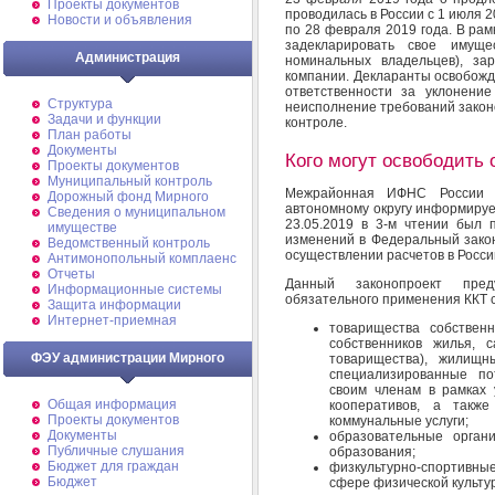
Проекты документов
проводилась в России с 1 июля 2
Новости и объявления
по 28 февраля 2019 года. В ра
задекларировать свое имущ
Администрация
номинальных владельцев), за
компании. Декларанты освобожд
ответственности за уклонени
Структура
неисполнение требований закон
Задачи и функции
контроле.
План работы
Документы
Кого могут освободить 
Проекты документов
Муниципальный контроль
Межрайонная ИФНС России 
Дорожный фонд Мирного
автономному округу информируе
Cведения о муниципальном
23.05.2019 в 3-м чтении был 
имуществе
изменений в Федеральный закон
Ведомственный контроль
осуществлении расчетов в Росс
Антимонопольный комплаенс
Отчеты
Данный законопроект пред
Информационные системы
обязательного применения ККТ 
Защита информации
Интернет-приемная
товарищества собствен
собственников жилья, с
ФЭУ администрации Мирного
товарищества), жилищн
специализированные по
своим членам в рамках 
Общая информация
кооперативов, а так
Проекты документов
коммунальные услуги;
Документы
образовательные орган
Публичные слушания
образования;
Бюджет для граждан
физкультурно-спортивны
Бюджет
сфере физической культур