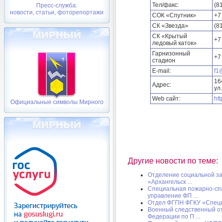
Тел/факс:
(8
Пресс-служба:
новости, статьи, фоторепортажи
СОК «Спутник»
+7
СК «Звезда»
(8
СК «Крытый
+7
ледовый каток»
Гарнизонный
+7
стадион
E-mail:
f1
16
Адрес:
ул
Web сайт:
htt
Официальные символы Мирного
Другие новости по теме:
Отделение социальной з
«Архангельск ...
Специальная пожарно-сп
управление ФП ...
Отдел ФГПН ФГКУ «Специ
Военный следственный от
Федерации по П ...