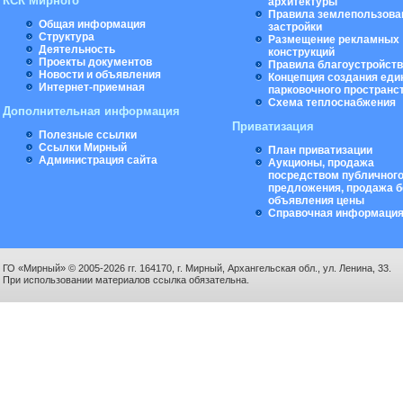
КСК Мирного
архитектуры
Правила землепользова
Общая информация
застройки
Структура
Размещение рекламных
Деятельность
конструкций
Проекты документов
Правила благоустройст
Новости и объявления
Концепция создания еди
Интернет-приемная
парковочного пространс
Схема теплоснабжения
Дополнительная информация
Приватизация
Полезные ссылки
Ссылки Мирный
План приватизации
Администрация сайта
Аукционы, продажа
посредством публичног
предложения, продажа б
объявления цены
Справочная информаци
ГО «Мирный» © 2005-2026 гг. 164170, г. Мирный, Архангельская обл., ул. Ленина, 33.
При использовании материалов ссылка обязательна.