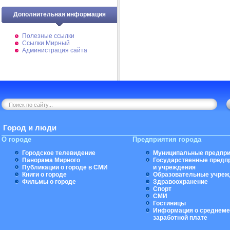
Дополнительная информация
Полезные ссылки
Ссылки Мирный
Администрация сайта
Город и люди
О городе
Предприятия города
Городское телевидение
Муниципальные предпри
Панорама Мирного
Государственные предп
Публикации о городе в СМИ
и учреждения
Книги о городе
Образовательные учреж
Фильмы о городе
Здравоохранение
Спорт
СМИ
Гостиницы
Информация о среднеме
заработной плате