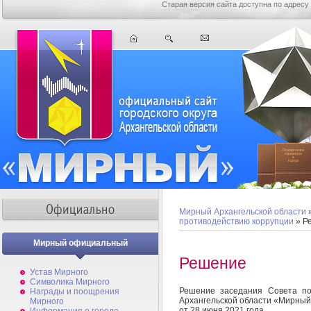
Старая версия сайта доступна по адресу
Мирный Архангельской области
противодействию коррупции
» Р
Мирный официальный
Решение
Устав Мирного
Символика Мирного
Решение заседания Совета по
Награды и поощрения
Архангельской области «Мирный
Мирного
от 28 июня 2021 года