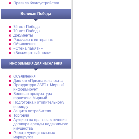
Правила благоустройства
Великая Победа
75-лет Победы
70-лет Победы
Документы
Рассказы о ветеранах
Объявления
«Стена памяти»
«Бессмертный полк»
Информация для населения
Объявления
Диплом «Признательность»
Прокуратура ЗАТО г. Мирный
информирует
Военная прокуратура
гарнизона Мирный
Подготовка к отопительному
периоду
Защита потребителя
Торговля
Аукцион на право заключения
договора аренды недвижимого
имущества
Реестр муниципальных
маршрутов