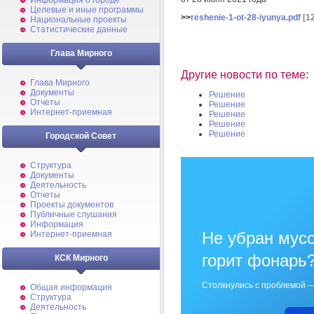
Информация о городе
Целевые и иные программы
>>
reshenie-1-ot-28-iyunya.pdf
[12
Национальные проекты
Статистические данные
Глава Мирного
Другие новости по теме:
Глава Мирного
Документы
Решение
Отчеты
Решение
Интернет-приемная
Решение
Решение
Решение
Городской Совет
Структура
Документы
Деятельность
Отчеты
Проекты документов
Публичные слушания
Информация
Не убран мусо
Интернет-приемная
горит фонарь
КСК Мирного
Столкнулись с проблемой —
Общая информация
Структура
Деятельность