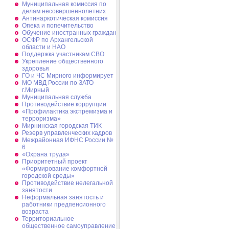
Муниципальная комиссия по
делам несовершеннолетних
Антинаркотическая комиссия
Опека и попечительство
Обучение иностранных граждан
ОСФР по Архангельской
области и НАО
Поддержка участникам СВО
Укрепление общественного
здоровья
ГО и ЧС Мирного информирует
МО МВД России по ЗАТО
г.Мирный
Муниципальная cлужба
Противодействие коррупции
«Профилактика экстремизма и
терроризма»
Мирнинская городская ТИК
Резерв управленческих кадров
Межрайонная ИФНС России №
6
«Охрана труда»
Приоритетный проект
«Формирование комфортной
городской среды»
Противодействие нелегальной
занятости
Неформальная занятость и
работники предпенсионного
возраста
Территориальное
общественное самоуправление