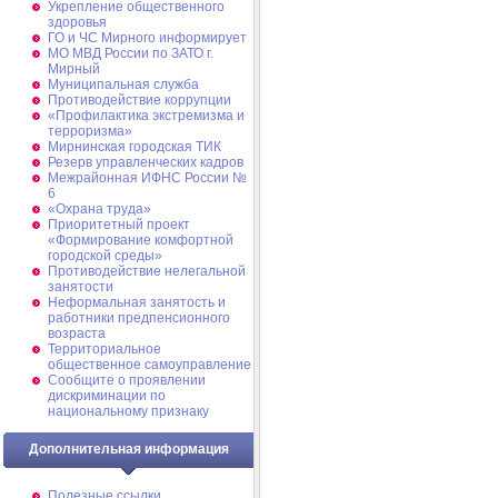
Укрепление общественного
здоровья
ГО и ЧС Мирного информирует
МО МВД России по ЗАТО г.
Мирный
Муниципальная cлужба
Противодействие коррупции
«Профилактика экстремизма и
терроризма»
Мирнинская городская ТИК
Резерв управленческих кадров
Межрайонная ИФНС России №
6
«Охрана труда»
Приоритетный проект
«Формирование комфортной
городской среды»
Противодействие нелегальной
занятости
Неформальная занятость и
работники предпенсионного
возраста
Территориальное
общественное самоуправление
Сообщите о проявлении
дискриминации по
национальному признаку
Дополнительная информация
Полезные ссылки