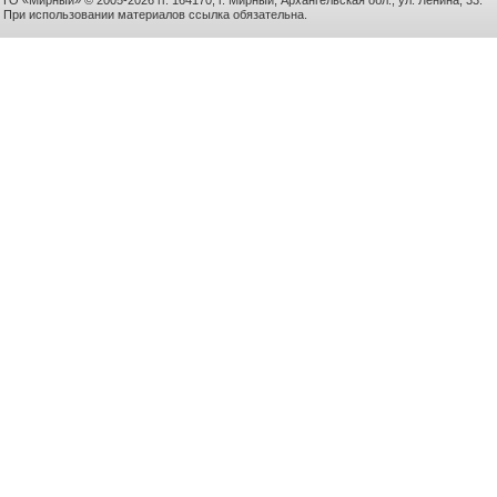
ГО «Мирный» © 2005-2026 гг. 164170, г. Мирный, Архангельская обл., ул. Ленина, 33.
При использовании материалов ссылка обязательна.