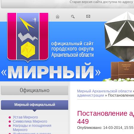
Старая версия сайта доступна по адресу
Мирный Архангельской области
администрации
» Постановлени
Мирный официальный
Постановление 
Устав Мирного
449
Символика Мирного
Награды и поощрения
Опубликовано: 14-03-2014, 15:55
Мирного