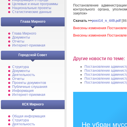
Информация о городе
Целевые и иные программы
Постановление администрац
Национальные проекты
контрольного органа, уполно
Статистические данные
закупок»
Скачать >>
post14_n_449.pdf
[86
Глава Мирного
Внесены изменения Постановле
Глава Мирного
Внесены изменения Постановле
Документы
Отчеты
Интернет-приемная
Городской Совет
Другие новости по теме:
Постановление админист
Структура
Постановление админист
Документы
Постановление админист
Деятельность
Постановление админист
Отчеты
Постановление админист
Проекты документов
Публичные слушания
Информация
Интернет-приемная
КСК Мирного
Общая информация
Структура
Не убран мусо
Деятельность