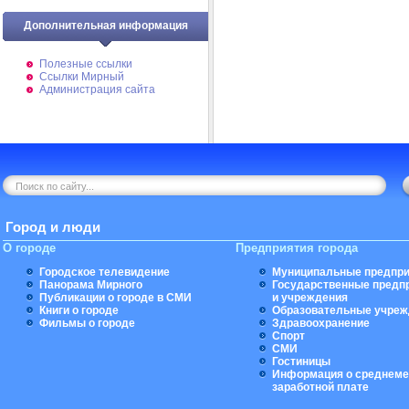
Дополнительная информация
Полезные ссылки
Ссылки Мирный
Администрация сайта
Город и люди
О городе
Предприятия города
Городское телевидение
Муниципальные предпри
Панорама Мирного
Государственные предп
Публикации о городе в СМИ
и учреждения
Книги о городе
Образовательные учреж
Фильмы о городе
Здравоохранение
Спорт
СМИ
Гостиницы
Информация о среднеме
заработной плате