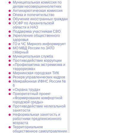
Муниципальная комиссия по
делам несовершеннолетних
Антинаркотическая комиссия
Опека и попечительство
Обучение иностранных граждан
ОСФР по Архангельской
области и НАО
Поддержка участникам СВО
Укрепление общественного
здоровья
ГО и ЧС Мирного информирует
МО МВД России по ЗАТО
г.Мирный
Муниципальная cлужба
Противодействие коррупции
«Профилактика экстремизма и
терроризма»
Мирнинская городская ТИК
Резерв управленческих кадров
Межрайонная ИФНС России №
6
«Охрана труда»
Приоритетный проект
«Формирование комфортной
городской среды»
Противодействие нелегальной
занятости
Неформальная занятость и
работники предпенсионного
возраста
Территориальное
общественное самоуправление