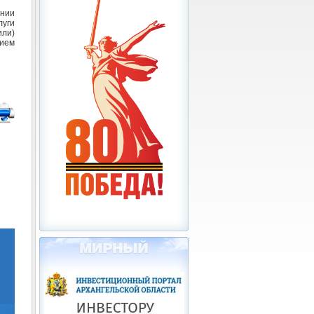
нии
луги
или)
ием