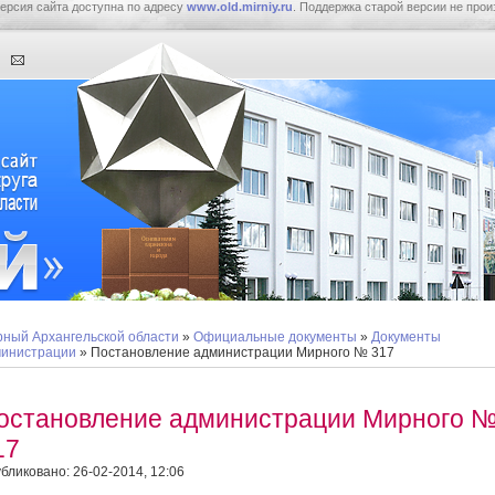
ерсия сайта доступна по адресу
www.old.mirniy.ru
. Поддержка старой версии не прои
ный Архангельской области
»
Официальные документы
»
Документы
инистрации
» Постановление администрации Мирного № 317
остановление администрации Мирного 
17
бликовано: 26-02-2014, 12:06