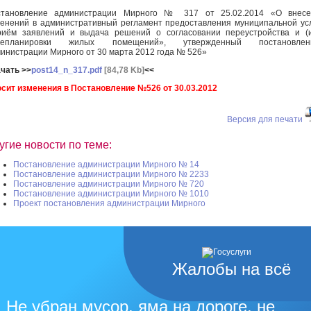
становление администрации Мирного № 317 от 25.02.2014 «О внесе
енений в административный регламент предоставления муниципальной ус
иём заявлений и выдача решений о согласовании переустройства и (
репланировки жилых помещений», утвержденный постановлен
инистрации Мирного от 30 марта 2012 года № 526»
чать >>
post14_n_317.pdf
[84,78 Kb]
<<
сит изменения в Постановление №526 от 30.03.2012
Версия для печати
угие новости по теме:
Постановление администрации Мирного № 14
Постановление администрации Мирного № 2233
Постановление администрации Мирного № 720
Постановление администрации Мирного № 1010
Проект постановления администрации Мирного
Жалобы на всё
Не убран мусор, яма на дороге, не