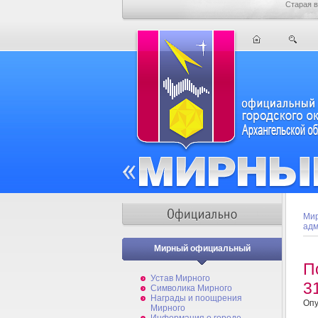
Старая в
Мир
адм
Мирный официальный
П
Устав Мирного
3
Символика Мирного
Награды и поощрения
Опу
Мирного