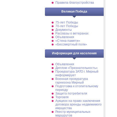
Правила благоустройства
Великая Победа
75-лет Победы
70-лет Победы
Документы
Рассказы о ветеранах
Объявления
«Стена памяти»
«Бессмертный полк»
Информация для населения
Объявления
Диплом «Признательность»
Прокуратура ЗАТО г. Мирный
информирует
Военная прокуратура
гарнизона Мирный
Подготовка к отопительному
периоду
Защита потребителя
Торговля
Аукцион на право заключения
договора аренды недвижимого
имущества
Реестр муниципальных
маршрутов