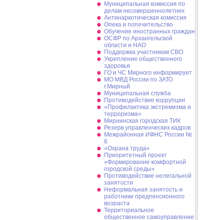
Муниципальная комиссия по
делам несовершеннолетних
Антинаркотическая комиссия
Опека и попечительство
Обучение иностранных граждан
ОСФР по Архангельской
области и НАО
Поддержка участникам СВО
Укрепление общественного
здоровья
ГО и ЧС Мирного информирует
МО МВД России по ЗАТО
г.Мирный
Муниципальная cлужба
Противодействие коррупции
«Профилактика экстремизма и
терроризма»
Мирнинская городская ТИК
Резерв управленческих кадров
Межрайонная ИФНС России №
6
«Охрана труда»
Приоритетный проект
«Формирование комфортной
городской среды»
Противодействие нелегальной
занятости
Неформальная занятость и
работники предпенсионного
возраста
Территориальное
общественное самоуправление