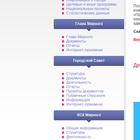
Информация о городе
Целевые и иные программы
По
Национальные проекты
изм
Статистические данные
«Пр
пе
адм
Глава Мирного
Ска
Глава Мирного
Вно
Документы
Отчеты
Интернет-приемная
Городской Совет
Др
Структура
Документы
Деятельность
Отчеты
Проекты документов
Публичные слушания
Информация
Интернет-приемная
КСК Мирного
Общая информация
Структура
Деятельность