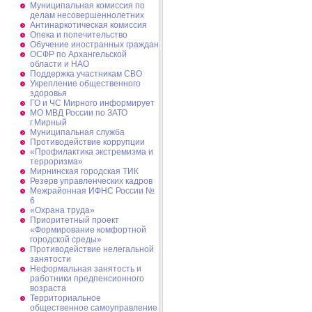
Муниципальная комиссия по
делам несовершеннолетних
Антинаркотическая комиссия
Опека и попечительство
Обучение иностранных граждан
ОСФР по Архангельской
области и НАО
Поддержка участникам СВО
Укрепление общественного
здоровья
ГО и ЧС Мирного информирует
МО МВД России по ЗАТО
г.Мирный
Муниципальная cлужба
Противодействие коррупции
«Профилактика экстремизма и
терроризма»
Мирнинская городская ТИК
Резерв управленческих кадров
Межрайонная ИФНС России №
6
«Охрана труда»
Приоритетный проект
«Формирование комфортной
городской среды»
Противодействие нелегальной
занятости
Неформальная занятость и
работники предпенсионного
возраста
Территориальное
общественное самоуправление